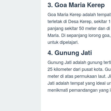
3. Goa Maria Kerep
Goa Maria Kerep adalah tempat w
terletak di Desa Kerep, sekitar 1
panjang sekitar 50 meter dan d
Maria. Di sepanjang lorong goa,
untuk dipelajari.
4. Gunung Jati
Gunung Jati adalah gunung terti
25 kilometer dari pusat kota. Gu
meter di atas permukaan laut. 
Jati adalah tempat yang ideal 
menikmati pemandangan yang in