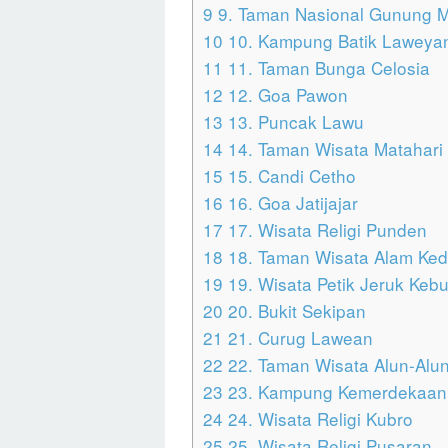
9
9. Taman Nasional Gunung 
10
10. Kampung Batik Laweya
11
11. Taman Bunga Celosia
12
12. Goa Pawon
13
13. Puncak Lawu
14
14. Taman Wisata Matahari
15
15. Candi Cetho
16
16. Goa Jatijajar
17
17. Wisata Religi Punden
18
18. Taman Wisata Alam Ke
19
19. Wisata Petik Jeruk Keb
20
20. Bukit Sekipan
21
21. Curug Lawean
22
22. Taman Wisata Alun-Alu
23
23. Kampung Kemerdekaan
24
24. Wisata Religi Kubro
25
25. Wisata Religi Pusaran