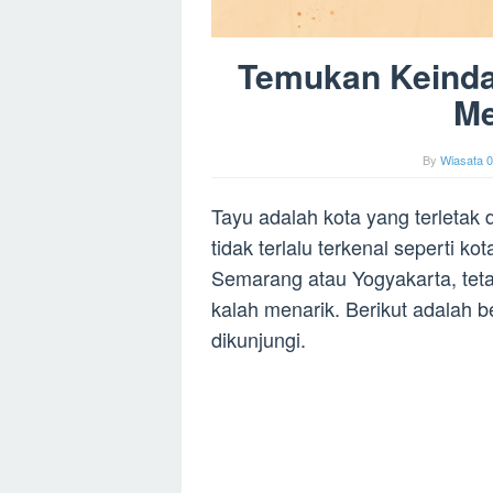
Temukan Keinda
Me
By
Wiasata 0
Tayu adalah kota yang terletak
tidak terlalu terkenal seperti ko
Semarang atau Yogyakarta, teta
kalah menarik. Berikut adalah b
dikunjungi.