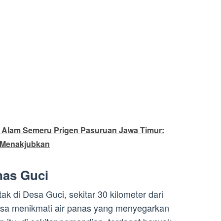
a Alam Semeru Prigen Pasuruan Jawa Timur:
 Menakjubkan
nas Guci
ak di Desa Guci, sekitar 30 kilometer dari
 bisa menikmati air panas yang menyegarkan