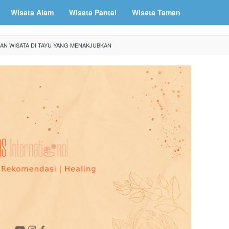
Wisata Alam
Wisata Pantai
Wisata Taman
AN WISATA DI TAYU YANG MENAKJUBKAN