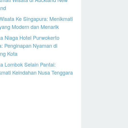
and
Wisata Ke Singapura: Menikmati
 yang Modern dan Menarik
a Niaga Hotel Purwokerto
a: Penginapan Nyaman di
ng Kota
a Lombok Selain Pantai:
kmati Keindahan Nusa Tenggara