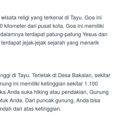
isata religi yang terkenal di Tayu. Goa ini
0 kilometer dari pusat kota. Goa ini memiliki
i dalamnya terdapat patung-patung Yesus dan
 terdapat jejak-jejak sejarah yang menarik
nggi di Tayu. Terletak di Desa Bakalan, sekitar
nung ini memiliki ketinggian sekitar 1.100
Jika Anda suka hiking atau pendakian, Gunung
untuk Anda. Dari puncak gunung, Anda bisa
dah dari atas ketinggian.