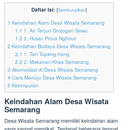
Daftar Isi:
[
Sembunyikan
]
1
Keindahan Alam Desa Wisata Semarang
1.1
1. Air Terjun Grojogan Sewu
1.2
2. Hutan Pinus Nglimut
2
Keindahan Budaya Desa Wisata Semarang
2.1
1. Tari Topeng Ireng
2.2
2. Makanan Khas Semarang
3
Akomodasi di Desa Wisata Semarang
4
Cara Menuju Desa Wisata Semarang
5
Kesimpulan
Keindahan Alam Desa Wisata
Semarang
Desa Wisata Semarang memiliki keindahan alam
yang sangat memikat. Terdapat beberapa tempat