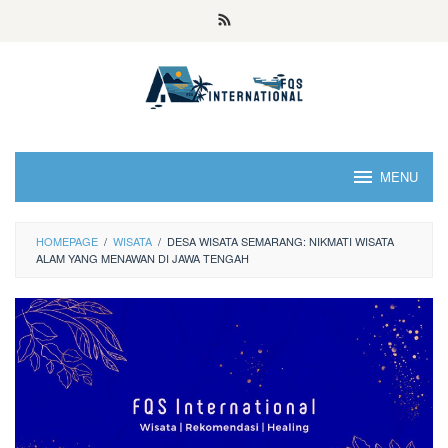
MENU
HOMEPAGE
/
WISATA
/
DESA WISATA SEMARANG: NIKMATI WISATA
ALAM YANG MENAWAN DI JAWA TENGAH