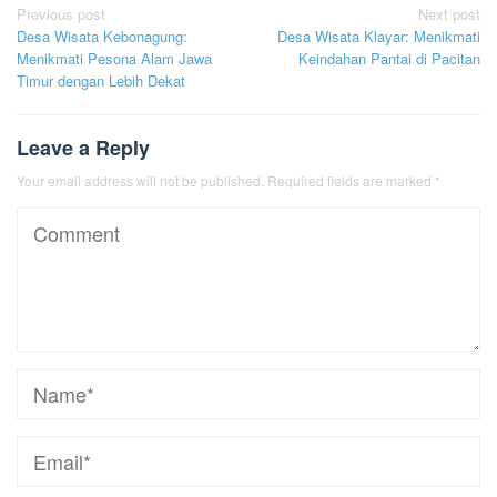
Post
Previous post
Next post
Desa Wisata Kebonagung:
Desa Wisata Klayar: Menikmati
navigation
Menikmati Pesona Alam Jawa
Keindahan Pantai di Pacitan
Timur dengan Lebih Dekat
Leave a Reply
Your email address will not be published.
Required fields are marked
*