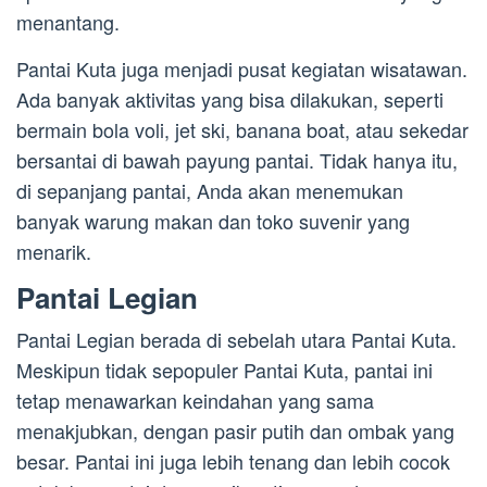
menantang.
Pantai Kuta juga menjadi pusat kegiatan wisatawan.
Ada banyak aktivitas yang bisa dilakukan, seperti
bermain bola voli, jet ski, banana boat, atau sekedar
bersantai di bawah payung pantai. Tidak hanya itu,
di sepanjang pantai, Anda akan menemukan
banyak warung makan dan toko suvenir yang
menarik.
Pantai Legian
Pantai Legian berada di sebelah utara Pantai Kuta.
Meskipun tidak sepopuler Pantai Kuta, pantai ini
tetap menawarkan keindahan yang sama
menakjubkan, dengan pasir putih dan ombak yang
besar. Pantai ini juga lebih tenang dan lebih cocok