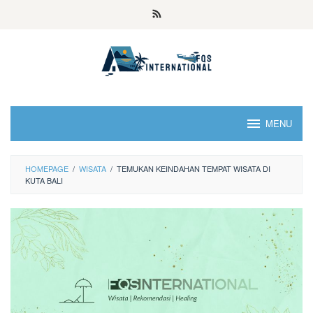
MENU
HOMEPAGE
/
WISATA
/
TEMUKAN KEINDAHAN TEMPAT WISATA DI
KUTA BALI