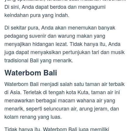
Di sini, Anda dapat berdoa dan mengagumi
keindahan pura yang indah.
Di sekitar pura, Anda akan menemukan banyak
pedagang suvenir dan warung makan yang
menyajikan hidangan lezat. Tidak hanya itu, Anda
juga dapat menyaksikan pertunjukan tari dan musik
tradisional Bali yang menarik.
Waterbom Bali
Waterbom Bali menjadi salah satu taman air terbaik
di Asia. Terletak di tengah kota Kuta, taman air ini
menawarkan berbagai macam wahana air yang
menarik, seperti seluncuran air, arung jeram, dan
kolam renang yang luas.
Tidak hanya itu, Waterbom Bali juga memiliki