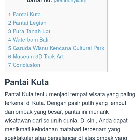
Daftar Isi:
[
Sembunyikan
]
1
Pantai Kuta
2
Pantai Legian
3
Pura Tanah Lot
4
Waterbom Bali
5
Garuda Wisnu Kencana Cultural Park
6
Museum 3D Trick Art
7
Conclusion
Pantai Kuta
Pantai Kuta tentu menjadi tempat wisata yang paling
terkenal di Kuta. Dengan pasir putih yang lembut
dan ombak yang besar, pantai ini menarik
wisatawan dari seluruh dunia. Di sini, Anda dapat
menikmati keindahan matahari terbenam yang
spektakuler atau berselancar di atas ombak yang