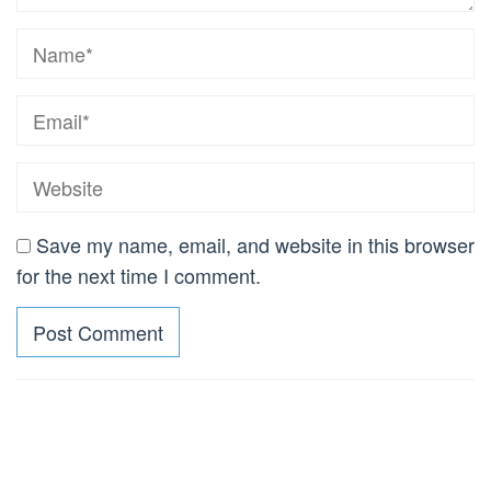
Save my name, email, and website in this browser
for the next time I comment.