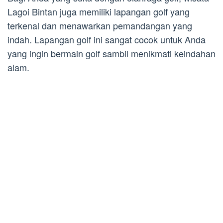
Lagoi Bintan juga memiliki lapangan golf yang
terkenal dan menawarkan pemandangan yang
indah. Lapangan golf ini sangat cocok untuk Anda
yang ingin bermain golf sambil menikmati keindahan
alam.