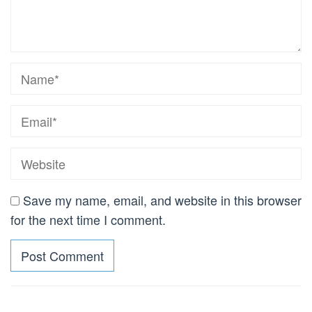
Save my name, email, and website in this browser
for the next time I comment.