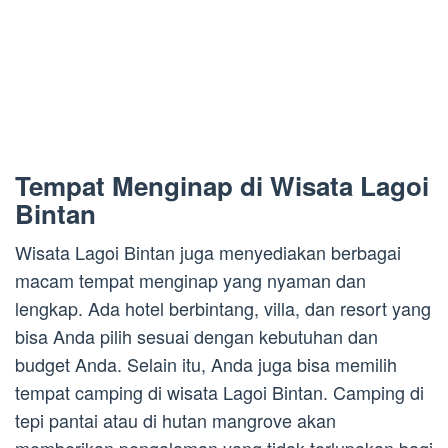
Tempat Menginap di Wisata Lagoi
Bintan
Wisata Lagoi Bintan juga menyediakan berbagai
macam tempat menginap yang nyaman dan
lengkap. Ada hotel berbintang, villa, dan resort yang
bisa Anda pilih sesuai dengan kebutuhan dan
budget Anda. Selain itu, Anda juga bisa memilih
tempat camping di wisata Lagoi Bintan. Camping di
tepi pantai atau di hutan mangrove akan