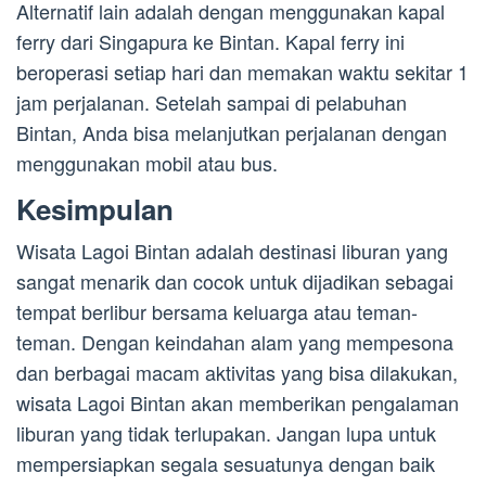
Alternatif lain adalah dengan menggunakan kapal
ferry dari Singapura ke Bintan. Kapal ferry ini
beroperasi setiap hari dan memakan waktu sekitar 1
jam perjalanan. Setelah sampai di pelabuhan
Bintan, Anda bisa melanjutkan perjalanan dengan
menggunakan mobil atau bus.
Kesimpulan
Wisata Lagoi Bintan adalah destinasi liburan yang
sangat menarik dan cocok untuk dijadikan sebagai
tempat berlibur bersama keluarga atau teman-
teman. Dengan keindahan alam yang mempesona
dan berbagai macam aktivitas yang bisa dilakukan,
wisata Lagoi Bintan akan memberikan pengalaman
liburan yang tidak terlupakan. Jangan lupa untuk
mempersiapkan segala sesuatunya dengan baik