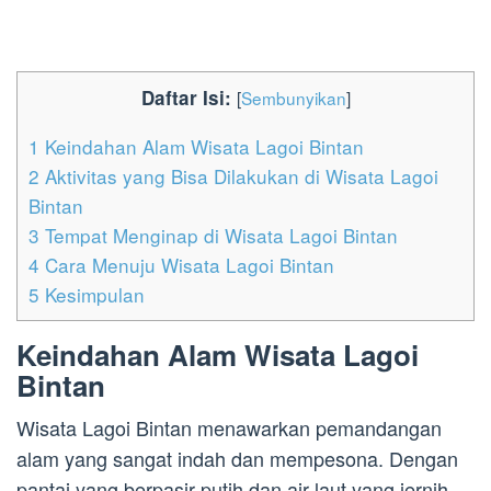
Daftar Isi:
[
Sembunyikan
]
1
Keindahan Alam Wisata Lagoi Bintan
2
Aktivitas yang Bisa Dilakukan di Wisata Lagoi
Bintan
3
Tempat Menginap di Wisata Lagoi Bintan
4
Cara Menuju Wisata Lagoi Bintan
5
Kesimpulan
Keindahan Alam Wisata Lagoi
Bintan
Wisata Lagoi Bintan menawarkan pemandangan
alam yang sangat indah dan mempesona. Dengan
pantai yang berpasir putih dan air laut yang jernih,