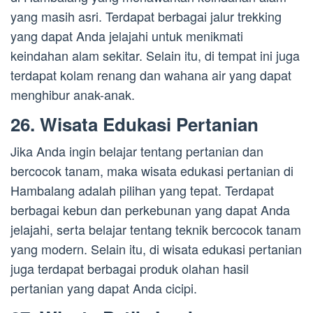
yang masih asri. Terdapat berbagai jalur trekking
yang dapat Anda jelajahi untuk menikmati
keindahan alam sekitar. Selain itu, di tempat ini juga
terdapat kolam renang dan wahana air yang dapat
menghibur anak-anak.
26. Wisata Edukasi Pertanian
Jika Anda ingin belajar tentang pertanian dan
bercocok tanam, maka wisata edukasi pertanian di
Hambalang adalah pilihan yang tepat. Terdapat
berbagai kebun dan perkebunan yang dapat Anda
jelajahi, serta belajar tentang teknik bercocok tanam
yang modern. Selain itu, di wisata edukasi pertanian
juga terdapat berbagai produk olahan hasil
pertanian yang dapat Anda cicipi.