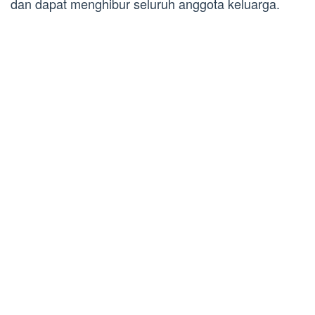
dan dapat menghibur seluruh anggota keluarga.