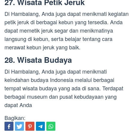
27. Wisata Petik Jeruk
Di Hambalang, Anda juga dapat menikmati kegiatan
petik jeruk di berbagai kebun yang tersedia. Anda
dapat memetik jeruk segar dan menikmatinya
langsung di kebun, serta belajar tentang cara
merawat kebun jeruk yang baik.
28. Wisata Budaya
Di Hambalang, Anda juga dapat menikmati
keindahan budaya Indonesia melalui berbagai
tempat wisata budaya yang ada di sana. Terdapat
berbagai museum dan pusat kebudayaan yang
dapat Anda
Bagikan: