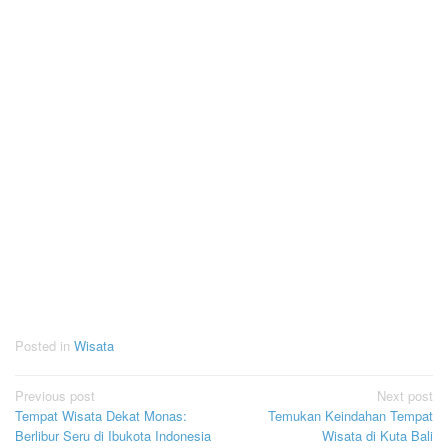
Posted in
Wisata
Post
Previous post
Next post
Tempat Wisata Dekat Monas:
Temukan Keindahan Tempat
navigation
Berlibur Seru di Ibukota Indonesia
Wisata di Kuta Bali