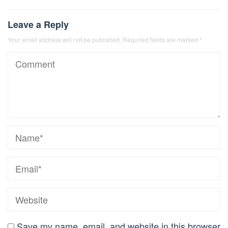
Leave a Reply
Your email address will not be published.
Required fields are marked
*
Save my name, email, and website in this browser