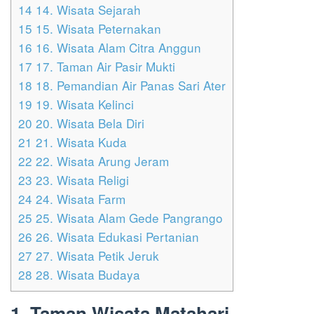
14
14. Wisata Sejarah
15
15. Wisata Peternakan
16
16. Wisata Alam Citra Anggun
17
17. Taman Air Pasir Mukti
18
18. Pemandian Air Panas Sari Ater
19
19. Wisata Kelinci
20
20. Wisata Bela Diri
21
21. Wisata Kuda
22
22. Wisata Arung Jeram
23
23. Wisata Religi
24
24. Wisata Farm
25
25. Wisata Alam Gede Pangrango
26
26. Wisata Edukasi Pertanian
27
27. Wisata Petik Jeruk
28
28. Wisata Budaya
1. Taman Wisata Matahari