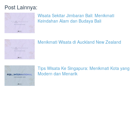
Post Lainnya:
Wisata Sekitar Jimbaran Bali: Menikmati
Keindahan Alam dan Budaya Bali
Menikmati Wisata di Auckland New Zealand
Tips Wisata Ke Singapura: Menikmati Kota yang
Modern dan Menarik