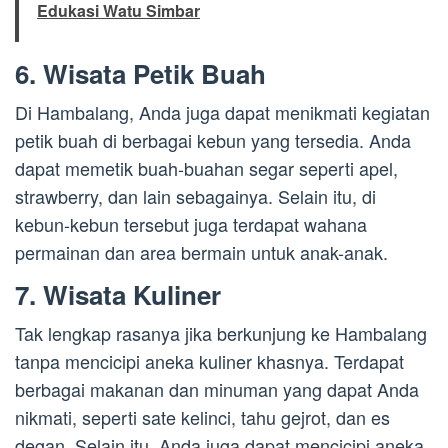
Edukasi Watu Simbar
6. Wisata Petik Buah
Di Hambalang, Anda juga dapat menikmati kegiatan
petik buah di berbagai kebun yang tersedia. Anda
dapat memetik buah-buahan segar seperti apel,
strawberry, dan lain sebagainya. Selain itu, di
kebun-kebun tersebut juga terdapat wahana
permainan dan area bermain untuk anak-anak.
7. Wisata Kuliner
Tak lengkap rasanya jika berkunjung ke Hambalang
tanpa mencicipi aneka kuliner khasnya. Terdapat
berbagai makanan dan minuman yang dapat Anda
nikmati, seperti sate kelinci, tahu gejrot, dan es
degan. Selain itu, Anda juga dapat mencicipi aneka