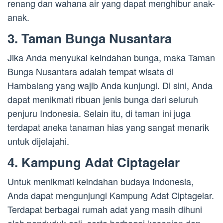
renang dan wahana air yang dapat menghibur anak-
anak.
3. Taman Bunga Nusantara
Jika Anda menyukai keindahan bunga, maka Taman
Bunga Nusantara adalah tempat wisata di
Hambalang yang wajib Anda kunjungi. Di sini, Anda
dapat menikmati ribuan jenis bunga dari seluruh
penjuru Indonesia. Selain itu, di taman ini juga
terdapat aneka tanaman hias yang sangat menarik
untuk dijelajahi.
4. Kampung Adat Ciptagelar
Untuk menikmati keindahan budaya Indonesia,
Anda dapat mengunjungi Kampung Adat Ciptagelar.
Terdapat berbagai rumah adat yang masih dihuni