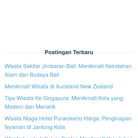
Postingan Terbaru
Wisata Sekitar Jimbaran Bali: Menikmati Keindahan
Alam dan Budaya Bali
Menikmati Wisata di Auckland New Zealand
Tips Wisata Ke Singapura: Menikmati Kota yang
Modern dan Menarik
Wisata Niaga Hotel Purwokerto Harga: Penginapan
Nyaman di Jantung Kota