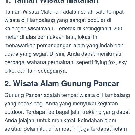
Taman Wisata Matahari adalah salah satu tempat
wisata di Hambalang yang sangat populer di
kalangan wisatawan. Terletak di ketinggian 1.200
meter di atas permukaan laut, lokasi ini
menawarkan pemandangan alam yang indah dan
udara yang segar. Di sini, Anda dapat menikmati
berbagai wahana permainan, seperti flying fox, sky
bike, dan lain sebagainya.
2. Wisata Alam Gunung Pancar
Gunung Pancar adalah tempat wisata di Hambalang
yang cocok bagi Anda yang menyukai kegiatan
outdoor. Terdapat berbagai jalur trekking yang dapat
Anda jelajahi untuk menikmati keindahan alam
sekitar. Selain itu, di tempat ini juga terdapat kolam