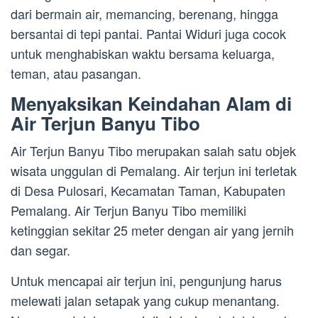
dari bermain air, memancing, berenang, hingga
bersantai di tepi pantai. Pantai Widuri juga cocok
untuk menghabiskan waktu bersama keluarga,
teman, atau pasangan.
Menyaksikan Keindahan Alam di
Air Terjun Banyu Tibo
Air Terjun Banyu Tibo merupakan salah satu objek
wisata unggulan di Pemalang. Air terjun ini terletak
di Desa Pulosari, Kecamatan Taman, Kabupaten
Pemalang. Air Terjun Banyu Tibo memiliki
ketinggian sekitar 25 meter dengan air yang jernih
dan segar.
Untuk mencapai air terjun ini, pengunjung harus
melewati jalan setapak yang cukup menantang.