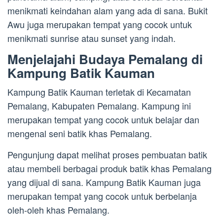
menikmati keindahan alam yang ada di sana. Bukit
Awu juga merupakan tempat yang cocok untuk
menikmati sunrise atau sunset yang indah.
Menjelajahi Budaya Pemalang di
Kampung Batik Kauman
Kampung Batik Kauman terletak di Kecamatan
Pemalang, Kabupaten Pemalang. Kampung ini
merupakan tempat yang cocok untuk belajar dan
mengenal seni batik khas Pemalang.
Pengunjung dapat melihat proses pembuatan batik
atau membeli berbagai produk batik khas Pemalang
yang dijual di sana. Kampung Batik Kauman juga
merupakan tempat yang cocok untuk berbelanja
oleh-oleh khas Pemalang.