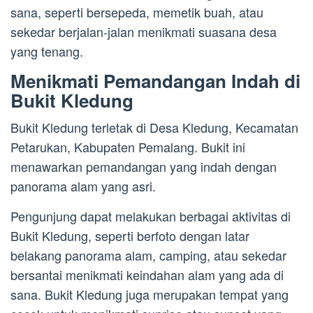
sana, seperti bersepeda, memetik buah, atau
sekedar berjalan-jalan menikmati suasana desa
yang tenang.
Menikmati Pemandangan Indah di
Bukit Kledung
Bukit Kledung terletak di Desa Kledung, Kecamatan
Petarukan, Kabupaten Pemalang. Bukit ini
menawarkan pemandangan yang indah dengan
panorama alam yang asri.
Pengunjung dapat melakukan berbagai aktivitas di
Bukit Kledung, seperti berfoto dengan latar
belakang panorama alam, camping, atau sekedar
bersantai menikmati keindahan alam yang ada di
sana. Bukit Kledung juga merupakan tempat yang