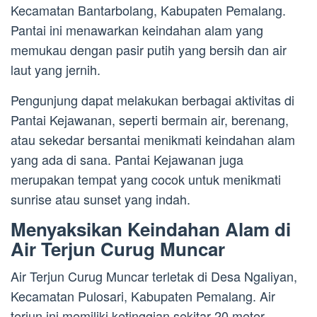
Kecamatan Bantarbolang, Kabupaten Pemalang.
Pantai ini menawarkan keindahan alam yang
memukau dengan pasir putih yang bersih dan air
laut yang jernih.
Pengunjung dapat melakukan berbagai aktivitas di
Pantai Kejawanan, seperti bermain air, berenang,
atau sekedar bersantai menikmati keindahan alam
yang ada di sana. Pantai Kejawanan juga
merupakan tempat yang cocok untuk menikmati
sunrise atau sunset yang indah.
Menyaksikan Keindahan Alam di
Air Terjun Curug Muncar
Air Terjun Curug Muncar terletak di Desa Ngaliyan,
Kecamatan Pulosari, Kabupaten Pemalang. Air
terjun ini memiliki ketinggian sekitar 20 meter