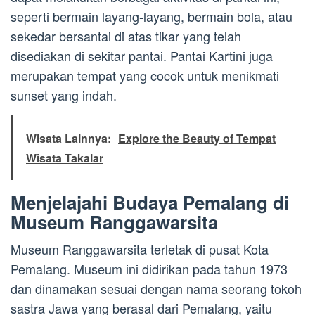
seperti bermain layang-layang, bermain bola, atau
sekedar bersantai di atas tikar yang telah
disediakan di sekitar pantai. Pantai Kartini juga
merupakan tempat yang cocok untuk menikmati
sunset yang indah.
Wisata Lainnya:
Explore the Beauty of Tempat
Wisata Takalar
Menjelajahi Budaya Pemalang di
Museum Ranggawarsita
Museum Ranggawarsita terletak di pusat Kota
Pemalang. Museum ini didirikan pada tahun 1973
dan dinamakan sesuai dengan nama seorang tokoh
sastra Jawa yang berasal dari Pemalang, yaitu