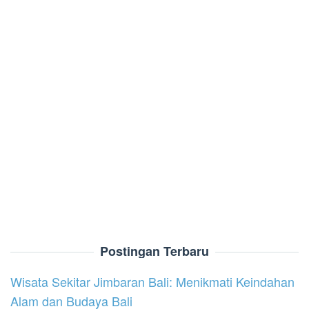
Postingan Terbaru
Wisata Sekitar Jimbaran Bali: Menikmati Keindahan
Alam dan Budaya Bali