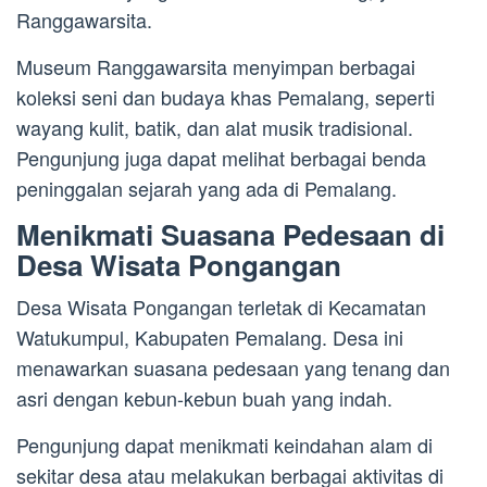
Ranggawarsita.
Museum Ranggawarsita menyimpan berbagai
koleksi seni dan budaya khas Pemalang, seperti
wayang kulit, batik, dan alat musik tradisional.
Pengunjung juga dapat melihat berbagai benda
peninggalan sejarah yang ada di Pemalang.
Menikmati Suasana Pedesaan di
Desa Wisata Pongangan
Desa Wisata Pongangan terletak di Kecamatan
Watukumpul, Kabupaten Pemalang. Desa ini
menawarkan suasana pedesaan yang tenang dan
asri dengan kebun-kebun buah yang indah.
Pengunjung dapat menikmati keindahan alam di
sekitar desa atau melakukan berbagai aktivitas di