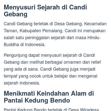
Menyusuri Sejarah di Candi
Gebang
Candi Gebang terletak di Desa Gebang, Kecamatan
Taman, Kabupaten Pemalang. Candi ini merupakan
salah satu peninggalan sejarah dari masa Hindu-
Buddha di Indonesia.
Pengunjung dapat menyusuri sejarah di Candi
Gebang dan melihat berbagai ornamen dan relief
yang ada di sana. Candi Gebang juga menjadi
tempat yang cocok untuk belajar dan mengenal
sejarah Indonesia.
Menikmati Keindahan Alam di
Pantai Kedung Bendo
Pantai Kedung Bendo terletak di Desa Wiradesa,