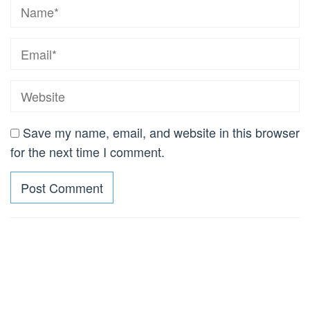
Save my name, email, and website in this browser
for the next time I comment.