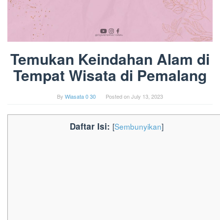
Temukan Keindahan Alam di
Tempat Wisata di Pemalang
By
Wiasata 0 30
Posted on
July 13, 2023
Daftar Isi:
[
Sembunyikan
]