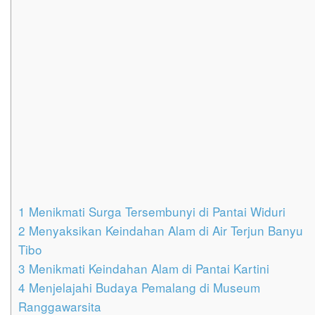
1
Menikmati Surga Tersembunyi di Pantai Widuri
2
Menyaksikan Keindahan Alam di Air Terjun Banyu
Tibo
3
Menikmati Keindahan Alam di Pantai Kartini
4
Menjelajahi Budaya Pemalang di Museum
Ranggawarsita