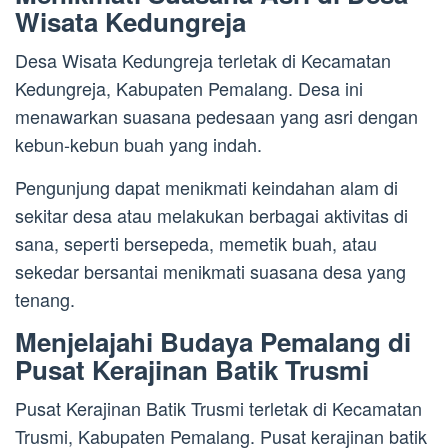
Wisata Kedungreja
Desa Wisata Kedungreja terletak di Kecamatan
Kedungreja, Kabupaten Pemalang. Desa ini
menawarkan suasana pedesaan yang asri dengan
kebun-kebun buah yang indah.
Pengunjung dapat menikmati keindahan alam di
sekitar desa atau melakukan berbagai aktivitas di
sana, seperti bersepeda, memetik buah, atau
sekedar bersantai menikmati suasana desa yang
tenang.
Menjelajahi Budaya Pemalang di
Pusat Kerajinan Batik Trusmi
Pusat Kerajinan Batik Trusmi terletak di Kecamatan
Trusmi, Kabupaten Pemalang. Pusat kerajinan batik