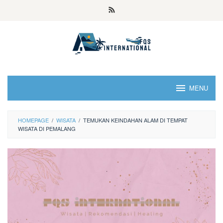
MENU
HOMEPAGE
/
WISATA
/
TEMUKAN KEINDAHAN ALAM DI TEMPAT
WISATA DI PEMALANG