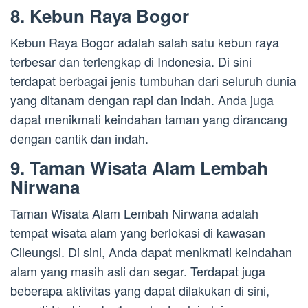
8. Kebun Raya Bogor
Kebun Raya Bogor adalah salah satu kebun raya
terbesar dan terlengkap di Indonesia. Di sini
terdapat berbagai jenis tumbuhan dari seluruh dunia
yang ditanam dengan rapi dan indah. Anda juga
dapat menikmati keindahan taman yang dirancang
dengan cantik dan indah.
9. Taman Wisata Alam Lembah
Nirwana
Taman Wisata Alam Lembah Nirwana adalah
tempat wisata alam yang berlokasi di kawasan
Cileungsi. Di sini, Anda dapat menikmati keindahan
alam yang masih asli dan segar. Terdapat juga
beberapa aktivitas yang dapat dilakukan di sini,