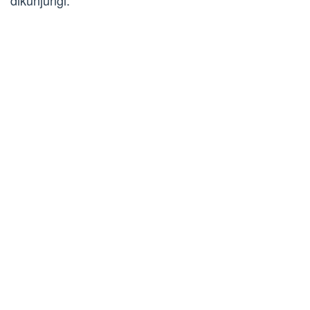
dikunjungi: