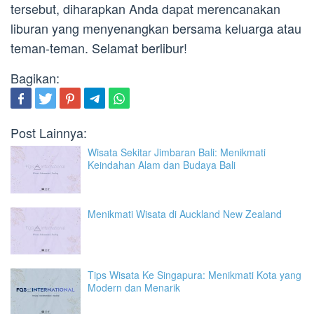
tersebut, diharapkan Anda dapat merencanakan
liburan yang menyenangkan bersama keluarga atau
teman-teman. Selamat berlibur!
Bagikan:
Post Lainnya:
Wisata Sekitar Jimbaran Bali: Menikmati
Keindahan Alam dan Budaya Bali
Menikmati Wisata di Auckland New Zealand
Tips Wisata Ke Singapura: Menikmati Kota yang
Modern dan Menarik