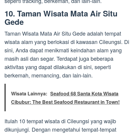
seperti tracking, berkemah, dan lain-lain.
10. Taman Wisata Mata Air Situ
Gede
Taman Wisata Mata Air Situ Gede adalah tempat
wisata alam yang berlokasi di kawasan Cileungsi. Di
sini, Anda dapat menikmati keindahan alam yang
masih asli dan segar. Terdapat juga beberapa
aktivitas yang dapat dilakukan di sini, seperti
berkemah, memancing, dan lain-lain.
Wisata Lainnya:
Seafood 68 Santa Kota Wisata
Cibubur: The Best Seafood Restaurant in Town!
Itulah 10 tempat wisata di Cileungsi yang wajib
dikunjungi. Dengan mengetahui tempat-tempat