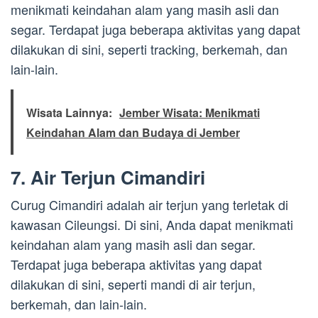
menikmati keindahan alam yang masih asli dan
segar. Terdapat juga beberapa aktivitas yang dapat
dilakukan di sini, seperti tracking, berkemah, dan
lain-lain.
Wisata Lainnya:
Jember Wisata: Menikmati
Keindahan Alam dan Budaya di Jember
7. Air Terjun Cimandiri
Curug Cimandiri adalah air terjun yang terletak di
kawasan Cileungsi. Di sini, Anda dapat menikmati
keindahan alam yang masih asli dan segar.
Terdapat juga beberapa aktivitas yang dapat
dilakukan di sini, seperti mandi di air terjun,
berkemah, dan lain-lain.