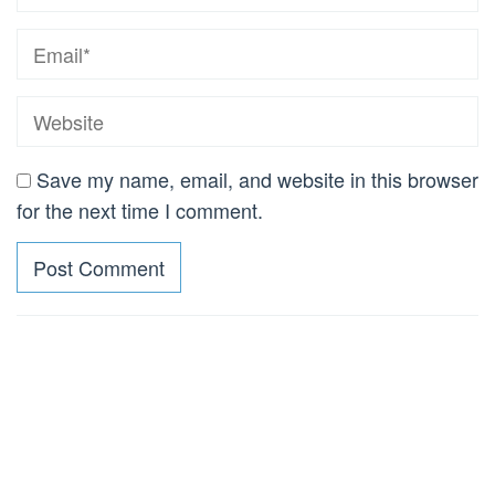
Save my name, email, and website in this browser
for the next time I comment.