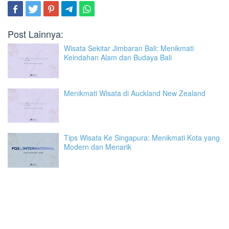
Post Lainnya:
Wisata Sekitar Jimbaran Bali: Menikmati
Keindahan Alam dan Budaya Bali
Menikmati Wisata di Auckland New Zealand
Tips Wisata Ke Singapura: Menikmati Kota yang
Modern dan Menarik