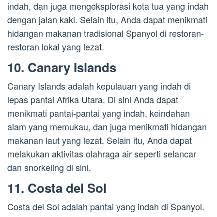
indah, dan juga mengeksplorasi kota tua yang indah
dengan jalan kaki. Selain itu, Anda dapat menikmati
hidangan makanan tradisional Spanyol di restoran-
restoran lokal yang lezat.
10. Canary Islands
Canary Islands adalah kepulauan yang indah di
lepas pantai Afrika Utara. Di sini Anda dapat
menikmati pantai-pantai yang indah, keindahan
alam yang memukau, dan juga menikmati hidangan
makanan laut yang lezat. Selain itu, Anda dapat
melakukan aktivitas olahraga air seperti selancar
dan snorkeling di sini.
11. Costa del Sol
Costa del Sol adalah pantai yang indah di Spanyol.