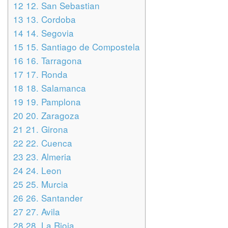
12
12. San Sebastian
13
13. Cordoba
14
14. Segovia
15
15. Santiago de Compostela
16
16. Tarragona
17
17. Ronda
18
18. Salamanca
19
19. Pamplona
20
20. Zaragoza
21
21. Girona
22
22. Cuenca
23
23. Almeria
24
24. Leon
25
25. Murcia
26
26. Santander
27
27. Avila
28
28. La Rioja