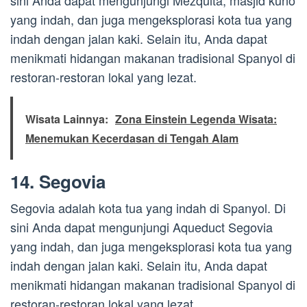
sini Anda dapat mengunjungi Mezquita, masjid kuno
yang indah, dan juga mengeksplorasi kota tua yang
indah dengan jalan kaki. Selain itu, Anda dapat
menikmati hidangan makanan tradisional Spanyol di
restoran-restoran lokal yang lezat.
Wisata Lainnya:
Zona Einstein Legenda Wisata:
Menemukan Kecerdasan di Tengah Alam
14. Segovia
Segovia adalah kota tua yang indah di Spanyol. Di
sini Anda dapat mengunjungi Aqueduct Segovia
yang indah, dan juga mengeksplorasi kota tua yang
indah dengan jalan kaki. Selain itu, Anda dapat
menikmati hidangan makanan tradisional Spanyol di
restoran-restoran lokal yang lezat.