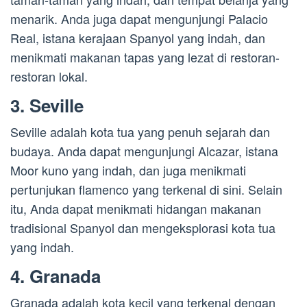
menarik. Anda juga dapat mengunjungi Palacio
Real, istana kerajaan Spanyol yang indah, dan
menikmati makanan tapas yang lezat di restoran-
restoran lokal.
3. Seville
Seville adalah kota tua yang penuh sejarah dan
budaya. Anda dapat mengunjungi Alcazar, istana
Moor kuno yang indah, dan juga menikmati
pertunjukan flamenco yang terkenal di sini. Selain
itu, Anda dapat menikmati hidangan makanan
tradisional Spanyol dan mengeksplorasi kota tua
yang indah.
4. Granada
Granada adalah kota kecil yang terkenal dengan