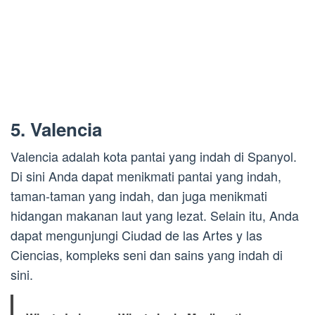
5. Valencia
Valencia adalah kota pantai yang indah di Spanyol.
Di sini Anda dapat menikmati pantai yang indah,
taman-taman yang indah, dan juga menikmati
hidangan makanan laut yang lezat. Selain itu, Anda
dapat mengunjungi Ciudad de las Artes y las
Ciencias, kompleks seni dan sains yang indah di
sini.