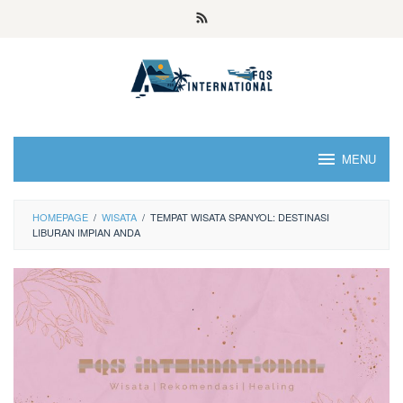
MENU
HOMEPAGE
/
WISATA
/
TEMPAT WISATA SPANYOL: DESTINASI
LIBURAN IMPIAN ANDA