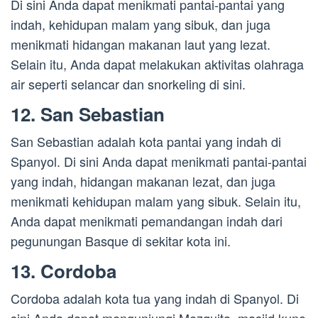
Di sini Anda dapat menikmati pantai-pantai yang
indah, kehidupan malam yang sibuk, dan juga
menikmati hidangan makanan laut yang lezat.
Selain itu, Anda dapat melakukan aktivitas olahraga
air seperti selancar dan snorkeling di sini.
12. San Sebastian
San Sebastian adalah kota pantai yang indah di
Spanyol. Di sini Anda dapat menikmati pantai-pantai
yang indah, hidangan makanan lezat, dan juga
menikmati kehidupan malam yang sibuk. Selain itu,
Anda dapat menikmati pemandangan indah dari
pegunungan Basque di sekitar kota ini.
13. Cordoba
Cordoba adalah kota tua yang indah di Spanyol. Di