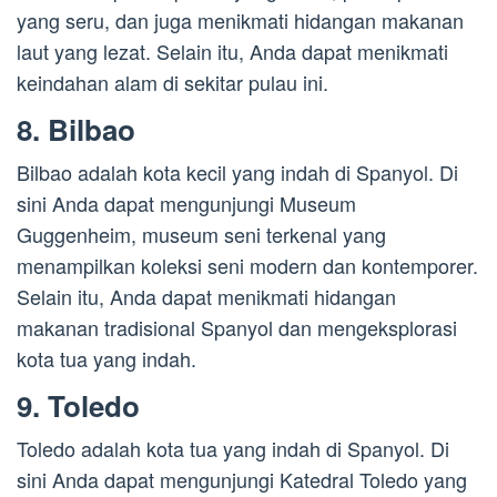
yang seru, dan juga menikmati hidangan makanan
laut yang lezat. Selain itu, Anda dapat menikmati
keindahan alam di sekitar pulau ini.
8. Bilbao
Bilbao adalah kota kecil yang indah di Spanyol. Di
sini Anda dapat mengunjungi Museum
Guggenheim, museum seni terkenal yang
menampilkan koleksi seni modern dan kontemporer.
Selain itu, Anda dapat menikmati hidangan
makanan tradisional Spanyol dan mengeksplorasi
kota tua yang indah.
9. Toledo
Toledo adalah kota tua yang indah di Spanyol. Di
sini Anda dapat mengunjungi Katedral Toledo yang