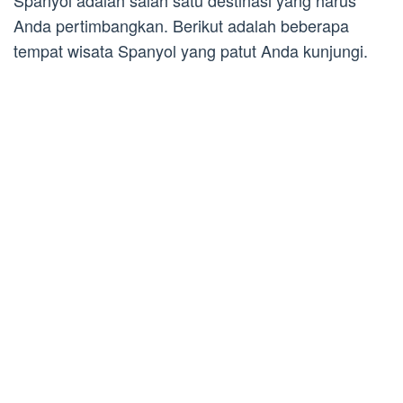
Spanyol adalah salah satu destinasi yang harus
Anda pertimbangkan. Berikut adalah beberapa
tempat wisata Spanyol yang patut Anda kunjungi.