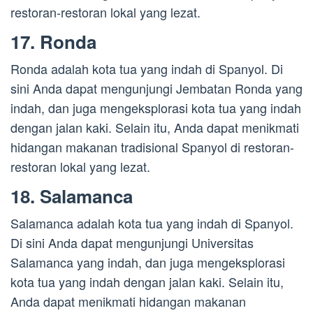
restoran-restoran lokal yang lezat.
17. Ronda
Ronda adalah kota tua yang indah di Spanyol. Di
sini Anda dapat mengunjungi Jembatan Ronda yang
indah, dan juga mengeksplorasi kota tua yang indah
dengan jalan kaki. Selain itu, Anda dapat menikmati
hidangan makanan tradisional Spanyol di restoran-
restoran lokal yang lezat.
18. Salamanca
Salamanca adalah kota tua yang indah di Spanyol.
Di sini Anda dapat mengunjungi Universitas
Salamanca yang indah, dan juga mengeksplorasi
kota tua yang indah dengan jalan kaki. Selain itu,
Anda dapat menikmati hidangan makanan