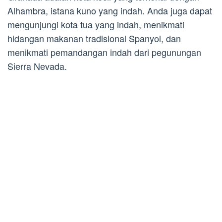
Alhambra, istana kuno yang indah. Anda juga dapat
mengunjungi kota tua yang indah, menikmati
hidangan makanan tradisional Spanyol, dan
menikmati pemandangan indah dari pegunungan
Sierra Nevada.