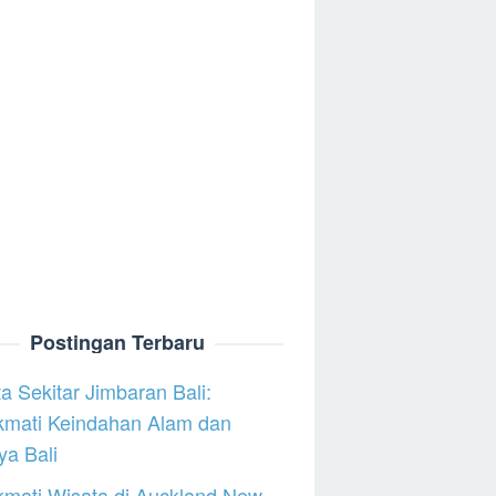
Postingan Terbaru
a Sekitar Jimbaran Bali:
kmati Keindahan Alam dan
a Bali
mati Wisata di Auckland New