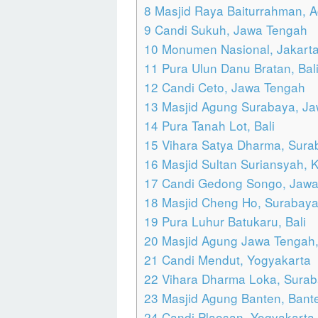
8
Masjid Raya Baiturrahman, 
9
Candi Sukuh, Jawa Tengah
10
Monumen Nasional, Jakart
11
Pura Ulun Danu Bratan, Bal
12
Candi Ceto, Jawa Tengah
13
Masjid Agung Surabaya, Ja
14
Pura Tanah Lot, Bali
15
Vihara Satya Dharma, Sura
16
Masjid Sultan Suriansyah, 
17
Candi Gedong Songo, Jawa
18
Masjid Cheng Ho, Surabay
19
Pura Luhur Batukaru, Bali
20
Masjid Agung Jawa Tengah
21
Candi Mendut, Yogyakarta
22
Vihara Dharma Loka, Sura
23
Masjid Agung Banten, Bant
24
Candi Plaosan, Yogyakarta