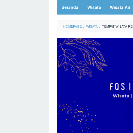
Beranda
Wisata
Wisata Air
HOMEPAGE
/
WISATA
/
TEMPAT WISATA RE