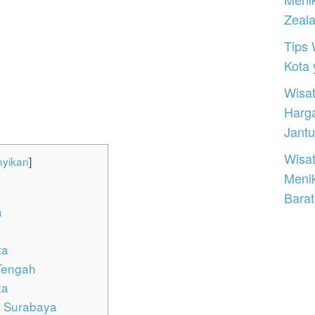
Zeal
Tips 
Kota
Wisat
Harg
Jantu
Wisat
yikan
]
Meni
Barat
a
ta
Tengah
ta
, Surabaya