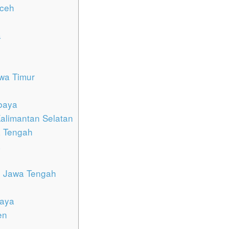
Aceh
a
i
wa Timur
baya
Kalimantan Selatan
 Tengah
a
, Jawa Tengah
baya
en