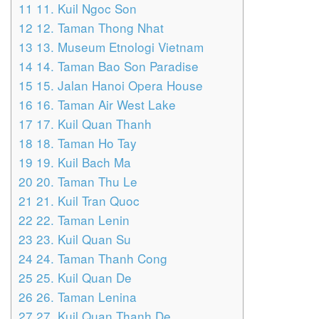
11
11. Kuil Ngoc Son
12
12. Taman Thong Nhat
13
13. Museum Etnologi Vietnam
14
14. Taman Bao Son Paradise
15
15. Jalan Hanoi Opera House
16
16. Taman Air West Lake
17
17. Kuil Quan Thanh
18
18. Taman Ho Tay
19
19. Kuil Bach Ma
20
20. Taman Thu Le
21
21. Kuil Tran Quoc
22
22. Taman Lenin
23
23. Kuil Quan Su
24
24. Taman Thanh Cong
25
25. Kuil Quan De
26
26. Taman Lenina
27
27. Kuil Quan Thanh De