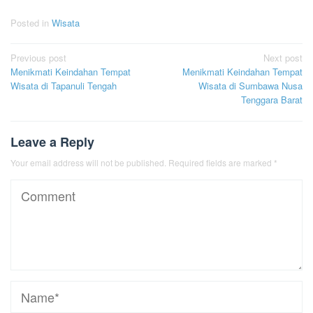
Posted in
Wisata
Post
Previous post
Next post
Menikmati Keindahan Tempat
Menikmati Keindahan Tempat
navigation
Wisata di Tapanuli Tengah
Wisata di Sumbawa Nusa
Tenggara Barat
Leave a Reply
Your email address will not be published.
Required fields are marked
*