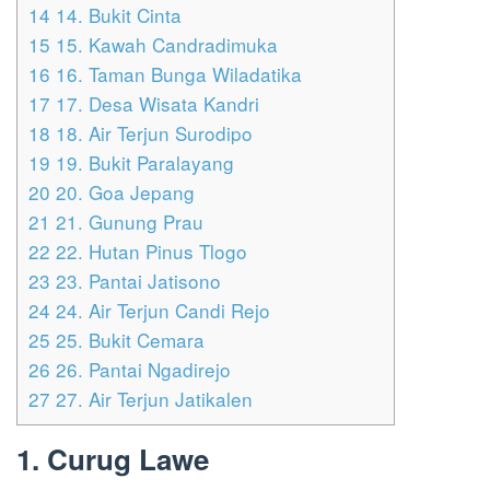
14
14. Bukit Cinta
15
15. Kawah Candradimuka
16
16. Taman Bunga Wiladatika
17
17. Desa Wisata Kandri
18
18. Air Terjun Surodipo
19
19. Bukit Paralayang
20
20. Goa Jepang
21
21. Gunung Prau
22
22. Hutan Pinus Tlogo
23
23. Pantai Jatisono
24
24. Air Terjun Candi Rejo
25
25. Bukit Cemara
26
26. Pantai Ngadirejo
27
27. Air Terjun Jatikalen
1. Curug Lawe