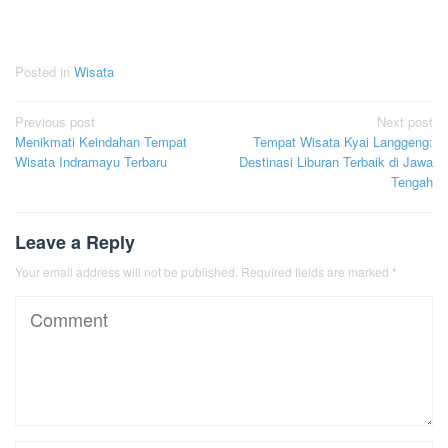
Posted in
Wisata
Post
Previous post
Next post
Menikmati Keindahan Tempat
Tempat Wisata Kyai Langgeng:
navigation
Wisata Indramayu Terbaru
Destinasi Liburan Terbaik di Jawa
Tengah
Leave a Reply
Your email address will not be published.
Required fields are marked
*