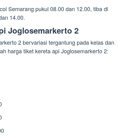
col Semarang pukul 08.00 dan 12.00, tiba di
dan 14.00.
pi Joglosemarkerto 2
arkerto 2 bervariasi tergantung pada kelas dan
alah harga tiket kereta api Joglosemarkerto 2:
0
0
00