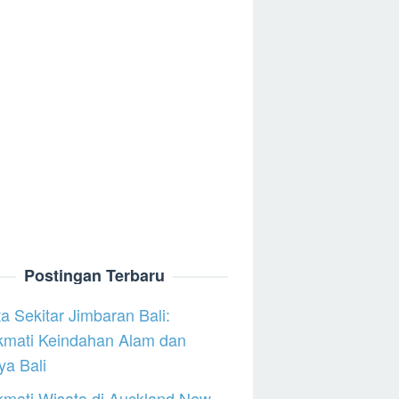
Postingan Terbaru
a Sekitar Jimbaran Bali:
kmati Keindahan Alam dan
a Bali
mati Wisata di Auckland New