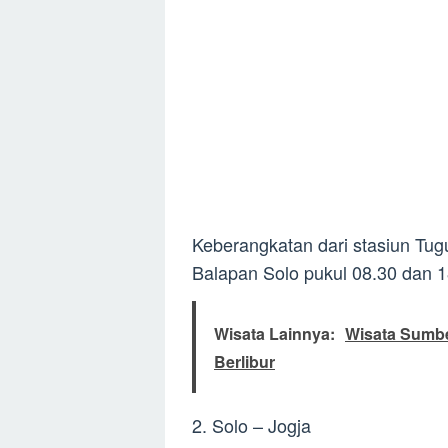
Keberangkatan dari stasiun Tugu
Balapan Solo pukul 08.30 dan 1
Wisata Lainnya:
Wisata Sumbe
Berlibur
2. Solo – Jogja