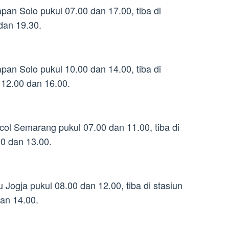
pan Solo pukul 07.00 dan 17.00, tiba di
dan 19.30.
pan Solo pukul 10.00 dan 14.00, tiba di
 12.00 dan 16.00.
col Semarang pukul 07.00 dan 11.00, tiba di
00 dan 13.00.
 Jogja pukul 08.00 dan 12.00, tiba di stasiun
an 14.00.