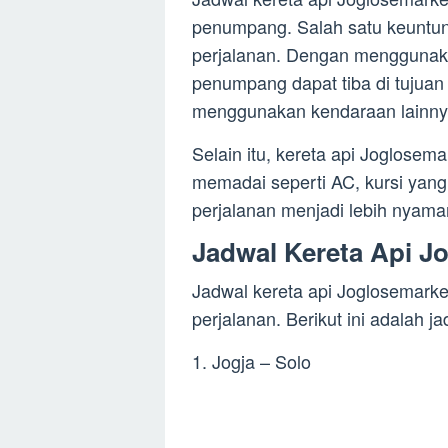
penumpang. Salah satu keuntun
perjalanan. Dengan menggunaka
penumpang dapat tiba di tujuan
menggunakan kendaraan lainny
Selain itu, kereta api Joglosema
memadai seperti AC, kursi yang
perjalanan menjadi lebih nya
Jadwal Kereta Api J
Jadwal kereta api Joglosemarkert
perjalanan. Berikut ini adalah j
1. Jogja – Solo