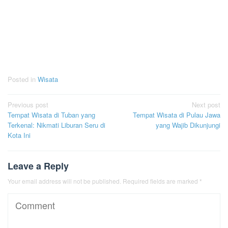
Posted in
Wisata
Post
Previous post
Next post
Tempat Wisata di Tuban yang
Tempat Wisata di Pulau Jawa
navigation
Terkenal: Nikmati Liburan Seru di
yang Wajib Dikunjungi
Kota Ini
Leave a Reply
Your email address will not be published.
Required fields are marked
*