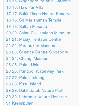
15
15. Singapore Botanic Gardens
16
16. Haw Par Villa
17
17. Bukit Timah Nature Reserve
18
18. Sri Mariamman Temple
19
19. Sultan Mosque
20
20. Asian Civilisations Museum
21
21. Malay Heritage Centre
22
22. Peranakan Museum
23
23. Science Centre Singapore
24
24. Changi Museum
25
25. Pulau Ubin
26
26. Punggol Waterway Park
27
27. Pulau Tekong
28
28. Kusu Island
29
29. Bukit Batok Nature Park
30
30. Labrador Nature Reserve
31
Kesimpulan