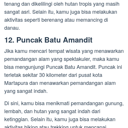
tenang dan dikelilingi oleh hutan tropis yang masih
sangat asri. Selain itu, kamu juga bisa melakukan
aktivitas seperti berenang atau memancing di
danau.
12. Puncak Batu Amandit
Jika kamu mencari tempat wisata yang menawarkan
pemandangan alam yang spektakuler, maka kamu
bisa mengunjungi Puncak Batu Amandit. Puncak ini
terletak sekitar 30 kilometer dari pusat kota
Martapura dan menawarkan pemandangan alam
yang sangat indah.
Di sini, kamu bisa menikmati pemandangan gunung,
lembah, dan hutan yang sangat indah dari
ketinggian. Selain itu, kamu juga bisa melakukan
aktivitas hiking atau trekking untuk mencapai