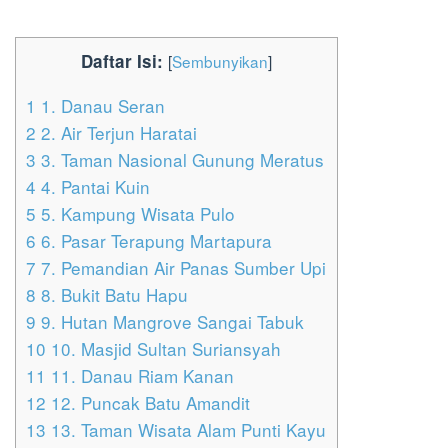
Daftar Isi:
[
Sembunyikan
]
1
1. Danau Seran
2
2. Air Terjun Haratai
3
3. Taman Nasional Gunung Meratus
4
4. Pantai Kuin
5
5. Kampung Wisata Pulo
6
6. Pasar Terapung Martapura
7
7. Pemandian Air Panas Sumber Upi
8
8. Bukit Batu Hapu
9
9. Hutan Mangrove Sangai Tabuk
10
10. Masjid Sultan Suriansyah
11
11. Danau Riam Kanan
12
12. Puncak Batu Amandit
13
13. Taman Wisata Alam Punti Kayu