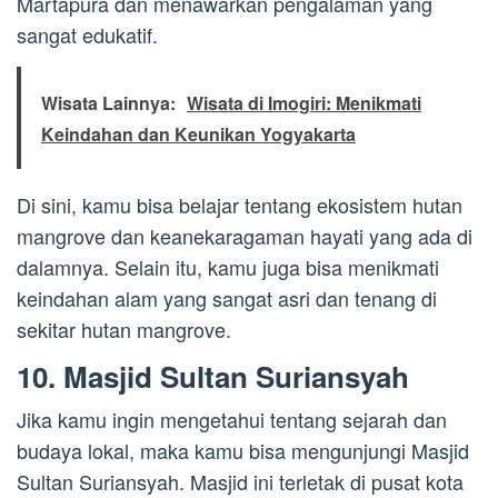
Martapura dan menawarkan pengalaman yang
sangat edukatif.
Wisata Lainnya:
Wisata di Imogiri: Menikmati
Keindahan dan Keunikan Yogyakarta
Di sini, kamu bisa belajar tentang ekosistem hutan
mangrove dan keanekaragaman hayati yang ada di
dalamnya. Selain itu, kamu juga bisa menikmati
keindahan alam yang sangat asri dan tenang di
sekitar hutan mangrove.
10. Masjid Sultan Suriansyah
Jika kamu ingin mengetahui tentang sejarah dan
budaya lokal, maka kamu bisa mengunjungi Masjid
Sultan Suriansyah. Masjid ini terletak di pusat kota