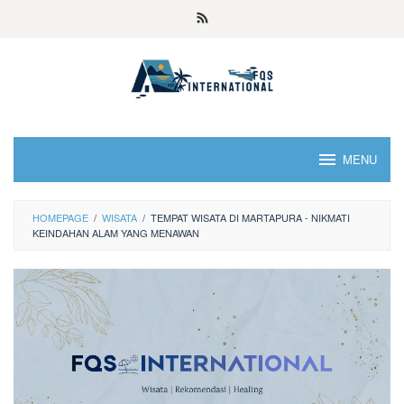
MENU
HOMEPAGE
/
WISATA
/
TEMPAT WISATA DI MARTAPURA - NIKMATI
KEINDAHAN ALAM YANG MENAWAN