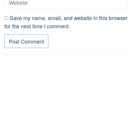
Save my name, email, and website in this browser
for the next time I comment.