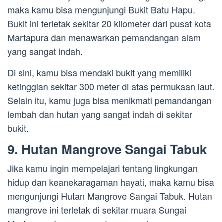
maka kamu bisa mengunjungi Bukit Batu Hapu.
Bukit ini terletak sekitar 20 kilometer dari pusat kota
Martapura dan menawarkan pemandangan alam
yang sangat indah.
Di sini, kamu bisa mendaki bukit yang memiliki
ketinggian sekitar 300 meter di atas permukaan laut.
Selain itu, kamu juga bisa menikmati pemandangan
lembah dan hutan yang sangat indah di sekitar
bukit.
9. Hutan Mangrove Sangai Tabuk
Jika kamu ingin mempelajari tentang lingkungan
hidup dan keanekaragaman hayati, maka kamu bisa
mengunjungi Hutan Mangrove Sangai Tabuk. Hutan
mangrove ini terletak di sekitar muara Sungai