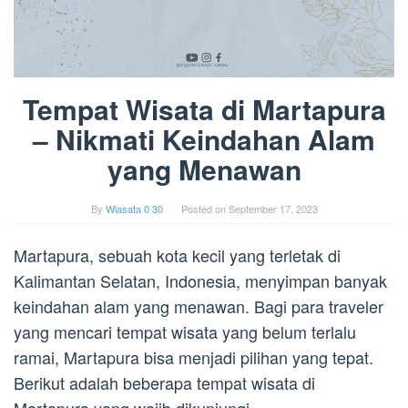
Tempat Wisata di Martapura
– Nikmati Keindahan Alam
yang Menawan
By
Wiasata 0 30
Posted on
September 17, 2023
Martapura, sebuah kota kecil yang terletak di
Kalimantan Selatan, Indonesia, menyimpan banyak
keindahan alam yang menawan. Bagi para traveler
yang mencari tempat wisata yang belum terlalu
ramai, Martapura bisa menjadi pilihan yang tepat.
Berikut adalah beberapa tempat wisata di