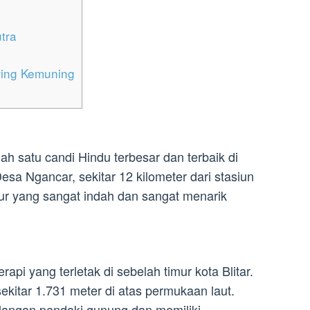
tra
ring Kemuning
h satu candi Hindu terbesar dan terbaik di
 Desa Ngancar, sekitar 12 kilometer dari stasiun
ektur yang sangat indah dan sangat menarik
pi yang terletak di sebelah timur kota Blitar.
sekitar 1.731 meter di atas permukaan laut.
alangan pendaki gunung dan memiliki