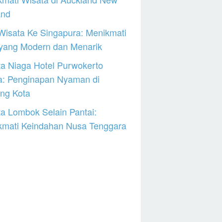
and
Wisata Ke Singapura: Menikmati
 yang Modern dan Menarik
a Niaga Hotel Purwokerto
a: Penginapan Nyaman di
ng Kota
a Lombok Selain Pantai:
kmati Keindahan Nusa Tenggara