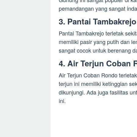
pemandangan yang sangat inda
3. Pantai Tambakrejo
Pantai Tambakrejo terletak sekita
memiliki pasir yang putih dan l
sangat cocok untuk berenang da
4. Air Terjun Coban
Air Terjun Coban Rondo terletak s
terjun ini memiliki ketinggian s
dikunjungi. Ada juga fasilitas un
ini.