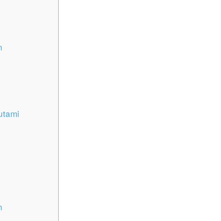
n
utami
n