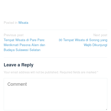
Posted in
Wisata
Post
Previous post
Next post
Tempat Wisata di Pare Pare:
30 Tempat Wisata di Sorong yang
navigation
Menikmati Pesona Alam dan
Wajib Dikunjungi
Budaya Sulawesi Selatan
Leave a Reply
Your email address will not be published.
Required fields are marked
*