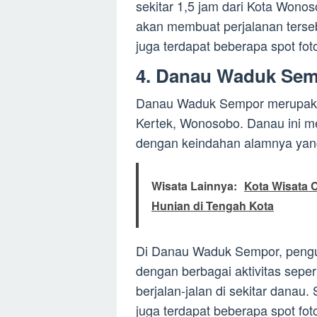
sekitar 1,5 jam dari Kota Wonos
akan membuat perjalanan terseb
juga terdapat beberapa spot fot
4. Danau Waduk Se
Danau Waduk Sempor merupakan
Kertek, Wonosobo. Danau ini mem
dengan keindahan alamnya ya
Wisata Lainnya:
Kota Wisata 
Hunian di Tengah Kota
Di Danau Waduk Sempor, pengu
dengan berbagai aktivitas sepe
berjalan-jalan di sekitar danau.
juga terdapat beberapa spot fot