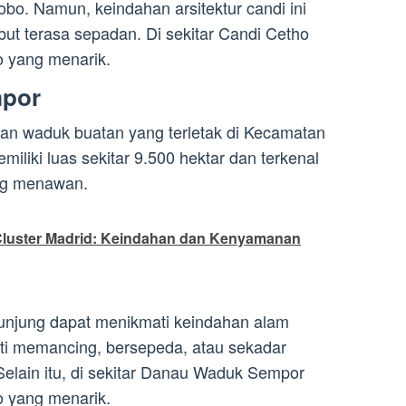
obo. Namun, keindahan arsitektur candi ini
ut terasa sepadan. Di sekitar Candi Cetho
o yang menarik.
mpor
 waduk buatan yang terletak di Kecamatan
iliki luas sekitar 9.500 hektar dan terkenal
ng menawan.
Cluster Madrid: Keindahan dan Kenyamanan
njung dapat menikmati keindahan alam
rti memancing, bersepeda, atau sekadar
 Selain itu, di sekitar Danau Waduk Sempor
o yang menarik.