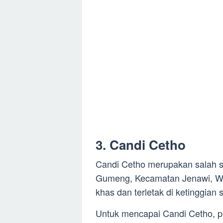
3. Candi Cetho
Candi Cetho merupakan salah sa
Gumeng, Kecamatan Jenawi, Won
khas dan terletak di ketinggian 
Untuk mencapai Candi Cetho, 