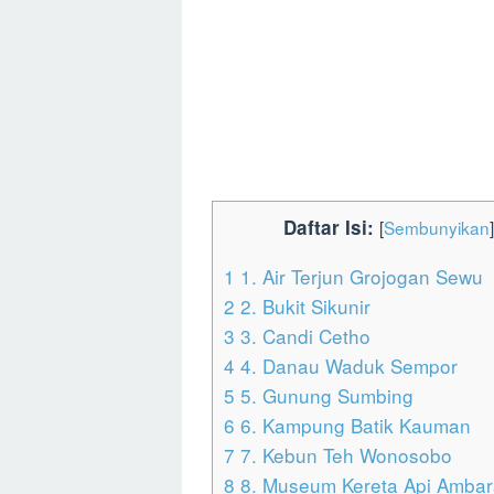
Daftar Isi:
[
Sembunyikan
]
1
1. Air Terjun Grojogan Sewu
2
2. Bukit Sikunir
3
3. Candi Cetho
4
4. Danau Waduk Sempor
5
5. Gunung Sumbing
6
6. Kampung Batik Kauman
7
7. Kebun Teh Wonosobo
8
8. Museum Kereta Api Amba