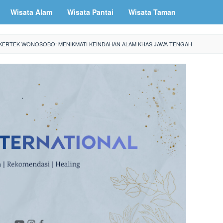
Wisata Alam
Wisata Pantai
Wisata Taman
I KERTEK WONOSOBO: MENIKMATI KEINDAHAN ALAM KHAS JAWA TENGAH