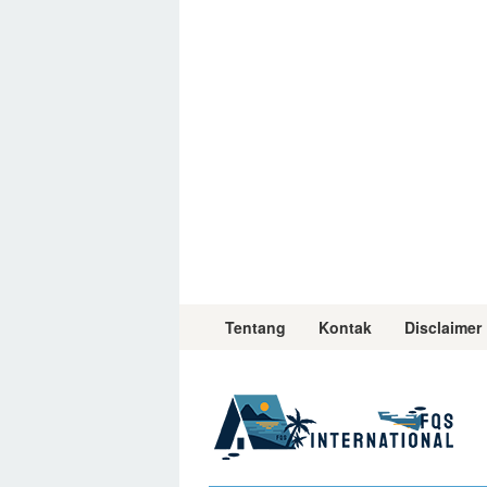
Skip
to
content
Tentang
Kontak
Disclaimer