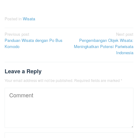
Posted in
Wisata
Post
Previous post
Next post
Panduan Wisata dengan Po Bus
Pengembangan Objek Wisata:
navigation
Komodo
Meningkatkan Potensi Pariwisata
Indonesia
Leave a Reply
Your email address will not be published.
Required fields are marked
*