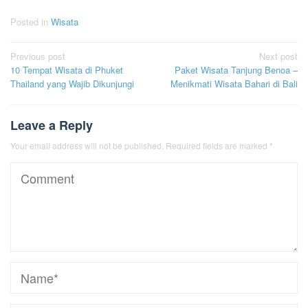
Posted in
Wisata
Post
Previous post
Next post
10 Tempat Wisata di Phuket
Paket Wisata Tanjung Benoa –
navigation
Thailand yang Wajib Dikunjungi
Menikmati Wisata Bahari di Bali
Leave a Reply
Your email address will not be published.
Required fields are marked
*