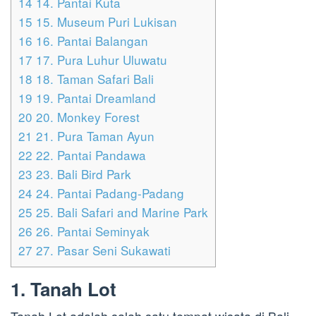
14
14. Pantai Kuta
15
15. Museum Puri Lukisan
16
16. Pantai Balangan
17
17. Pura Luhur Uluwatu
18
18. Taman Safari Bali
19
19. Pantai Dreamland
20
20. Monkey Forest
21
21. Pura Taman Ayun
22
22. Pantai Pandawa
23
23. Bali Bird Park
24
24. Pantai Padang-Padang
25
25. Bali Safari and Marine Park
26
26. Pantai Seminyak
27
27. Pasar Seni Sukawati
1. Tanah Lot