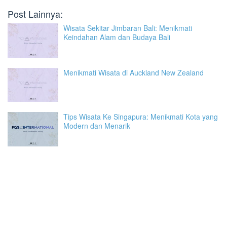
Post Lainnya:
Wisata Sekitar Jimbaran Bali: Menikmati
Keindahan Alam dan Budaya Bali
Menikmati Wisata di Auckland New Zealand
Tips Wisata Ke Singapura: Menikmati Kota yang
Modern dan Menarik