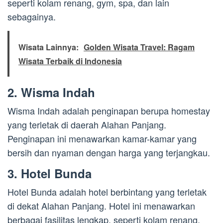
seperti kolam renang, gym, spa, dan lain
sebagainya.
Wisata Lainnya:
Golden Wisata Travel: Ragam
Wisata Terbaik di Indonesia
2. Wisma Indah
Wisma Indah adalah penginapan berupa homestay
yang terletak di daerah Alahan Panjang.
Penginapan ini menawarkan kamar-kamar yang
bersih dan nyaman dengan harga yang terjangkau.
3. Hotel Bunda
Hotel Bunda adalah hotel berbintang yang terletak
di dekat Alahan Panjang. Hotel ini menawarkan
berbagai fasilitas lengkap, seperti kolam renang,