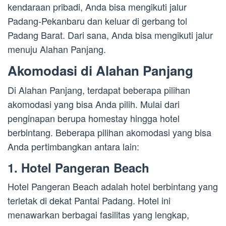
kendaraan pribadi, Anda bisa mengikuti jalur
Padang-Pekanbaru dan keluar di gerbang tol
Padang Barat. Dari sana, Anda bisa mengikuti jalur
menuju Alahan Panjang.
Akomodasi di Alahan Panjang
Di Alahan Panjang, terdapat beberapa pilihan
akomodasi yang bisa Anda pilih. Mulai dari
penginapan berupa homestay hingga hotel
berbintang. Beberapa pilihan akomodasi yang bisa
Anda pertimbangkan antara lain:
1. Hotel Pangeran Beach
Hotel Pangeran Beach adalah hotel berbintang yang
terletak di dekat Pantai Padang. Hotel ini
menawarkan berbagai fasilitas yang lengkap,