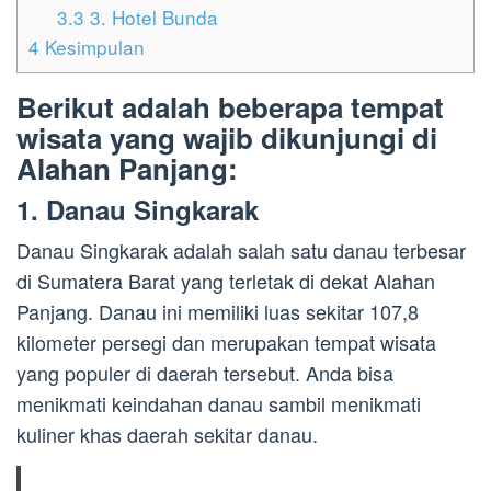
3.3
3. Hotel Bunda
4
Kesimpulan
Berikut adalah beberapa tempat
wisata yang wajib dikunjungi di
Alahan Panjang:
1. Danau Singkarak
Danau Singkarak adalah salah satu danau terbesar
di Sumatera Barat yang terletak di dekat Alahan
Panjang. Danau ini memiliki luas sekitar 107,8
kilometer persegi dan merupakan tempat wisata
yang populer di daerah tersebut. Anda bisa
menikmati keindahan danau sambil menikmati
kuliner khas daerah sekitar danau.