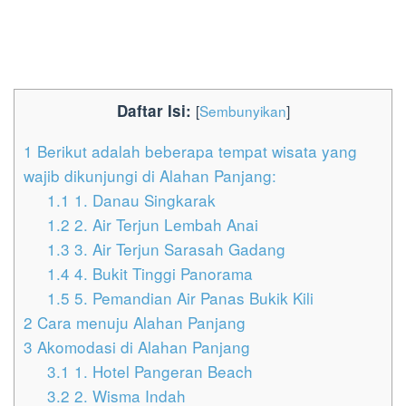
Daftar Isi:
[
Sembunyikan
]
1
Berikut adalah beberapa tempat wisata yang
wajib dikunjungi di Alahan Panjang:
1.1
1. Danau Singkarak
1.2
2. Air Terjun Lembah Anai
1.3
3. Air Terjun Sarasah Gadang
1.4
4. Bukit Tinggi Panorama
1.5
5. Pemandian Air Panas Bukik Kili
2
Cara menuju Alahan Panjang
3
Akomodasi di Alahan Panjang
3.1
1. Hotel Pangeran Beach
3.2
2. Wisma Indah