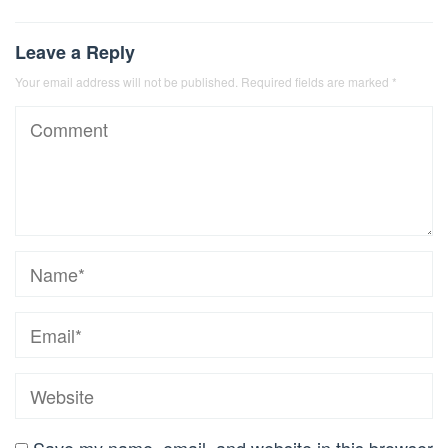
Leave a Reply
Your email address will not be published.
Required fields are marked
*