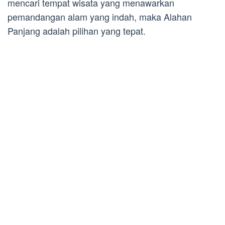
mencari tempat wisata yang menawarkan
pemandangan alam yang indah, maka Alahan
Panjang adalah pilihan yang tepat.