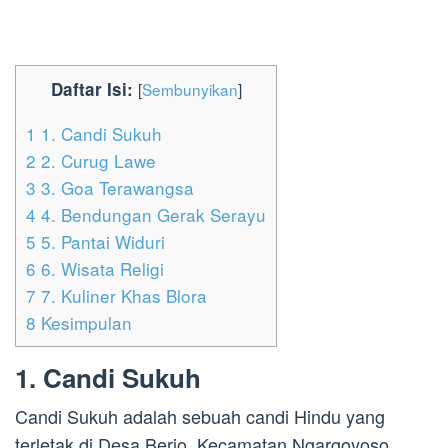
Daftar Isi:
[
Sembunyikan
]
1
1. Candi Sukuh
2
2. Curug Lawe
3
3. Goa Terawangsa
4
4. Bendungan Gerak Serayu
5
5. Pantai Widuri
6
6. Wisata Religi
7
7. Kuliner Khas Blora
8
Kesimpulan
1. Candi Sukuh
Candi Sukuh adalah sebuah candi Hindu yang
terletak di Desa Berjo, Kecamatan Ngargoyoso,