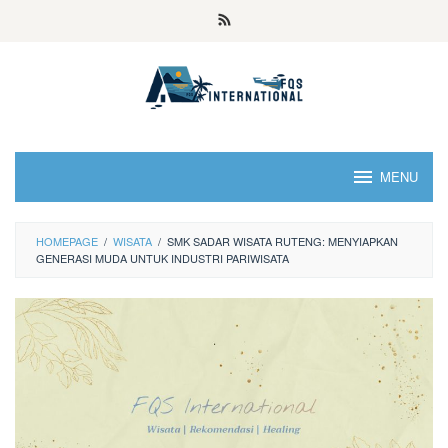
MENU
HOMEPAGE
/
WISATA
/
SMK SADAR WISATA RUTENG: MENYIAPKAN
GENERASI MUDA UNTUK INDUSTRI PARIWISATA