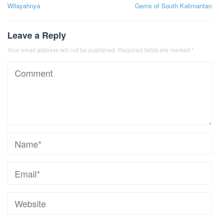
Wilayahnya
Gems of South Kalimantan
Leave a Reply
Your email address will not be published.
Required fields are marked
*