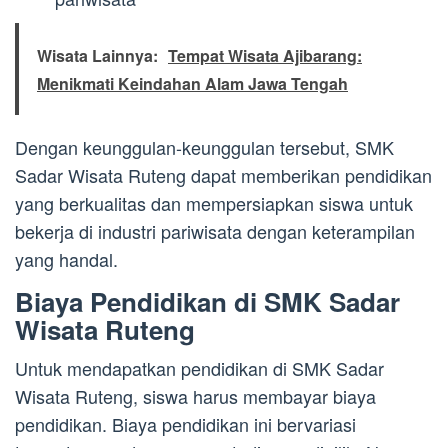
Wisata Lainnya:
Tempat Wisata Ajibarang:
Menikmati Keindahan Alam Jawa Tengah
Dengan keunggulan-keunggulan tersebut, SMK
Sadar Wisata Ruteng dapat memberikan pendidikan
yang berkualitas dan mempersiapkan siswa untuk
bekerja di industri pariwisata dengan keterampilan
yang handal.
Biaya Pendidikan di SMK Sadar
Wisata Ruteng
Untuk mendapatkan pendidikan di SMK Sadar
Wisata Ruteng, siswa harus membayar biaya
pendidikan. Biaya pendidikan ini bervariasi