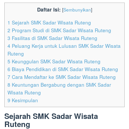
Daftar Isi:
[
Sembunyikan
]
1
Sejarah SMK Sadar Wisata Ruteng
2
Program Studi di SMK Sadar Wisata Ruteng
3
Fasilitas di SMK Sadar Wisata Ruteng
4
Peluang Kerja untuk Lulusan SMK Sadar Wisata
Ruteng
5
Keunggulan SMK Sadar Wisata Ruteng
6
Biaya Pendidikan di SMK Sadar Wisata Ruteng
7
Cara Mendaftar ke SMK Sadar Wisata Ruteng
8
Keuntungan Bergabung dengan SMK Sadar
Wisata Ruteng
9
Kesimpulan
Sejarah SMK Sadar Wisata
Ruteng