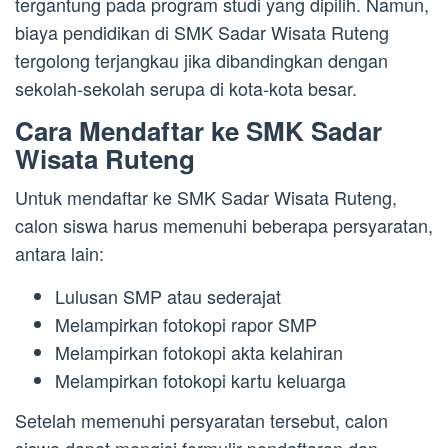
tergantung pada program studi yang dipilih. Namun,
biaya pendidikan di SMK Sadar Wisata Ruteng
tergolong terjangkau jika dibandingkan dengan
sekolah-sekolah serupa di kota-kota besar.
Cara Mendaftar ke SMK Sadar
Wisata Ruteng
Untuk mendaftar ke SMK Sadar Wisata Ruteng,
calon siswa harus memenuhi beberapa persyaratan,
antara lain:
Lulusan SMP atau sederajat
Melampirkan fotokopi rapor SMP
Melampirkan fotokopi akta kelahiran
Melampirkan fotokopi kartu keluarga
Setelah memenuhi persyaratan tersebut, calon
siswa dapat mengisi formulir pendaftaran dan