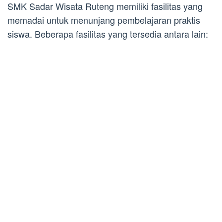
SMK Sadar Wisata Ruteng memiliki fasilitas yang
memadai untuk menunjang pembelajaran praktis
siswa. Beberapa fasilitas yang tersedia antara lain: