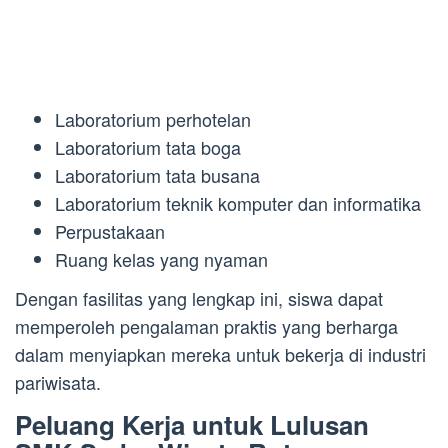
Laboratorium perhotelan
Laboratorium tata boga
Laboratorium tata busana
Laboratorium teknik komputer dan informatika
Perpustakaan
Ruang kelas yang nyaman
Dengan fasilitas yang lengkap ini, siswa dapat
memperoleh pengalaman praktis yang berharga
dalam menyiapkan mereka untuk bekerja di industri
pariwisata.
Peluang Kerja untuk Lulusan