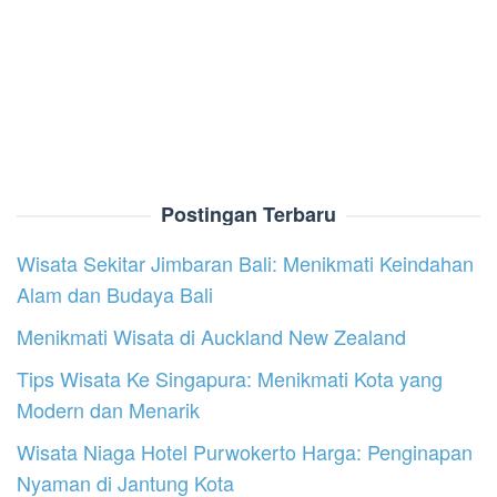
Postingan Terbaru
Wisata Sekitar Jimbaran Bali: Menikmati Keindahan
Alam dan Budaya Bali
Menikmati Wisata di Auckland New Zealand
Tips Wisata Ke Singapura: Menikmati Kota yang
Modern dan Menarik
Wisata Niaga Hotel Purwokerto Harga: Penginapan
Nyaman di Jantung Kota