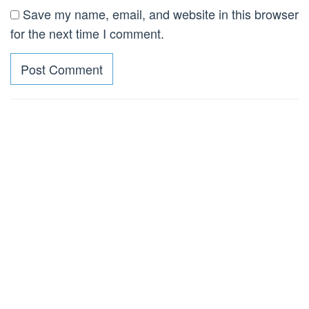
Save my name, email, and website in this browser
for the next time I comment.