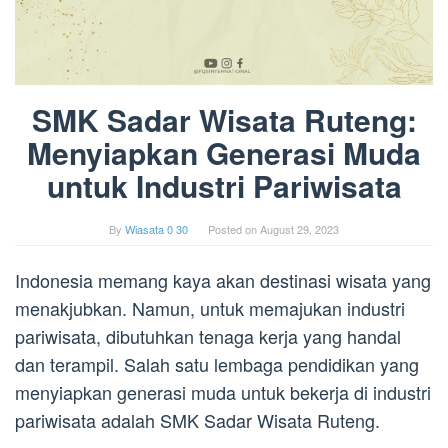
SMK Sadar Wisata Ruteng:
Menyiapkan Generasi Muda
untuk Industri Pariwisata
By
Wiasata 0 30
Posted on
August 29, 2023
Indonesia memang kaya akan destinasi wisata yang
menakjubkan. Namun, untuk memajukan industri
pariwisata, dibutuhkan tenaga kerja yang handal
dan terampil. Salah satu lembaga pendidikan yang
menyiapkan generasi muda untuk bekerja di industri
pariwisata adalah SMK Sadar Wisata Ruteng.