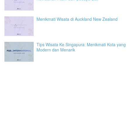
Menikmati Wisata di Auckland New Zealand
Tips Wisata Ke Singapura: Menikmati Kota yang
Modern dan Menarik