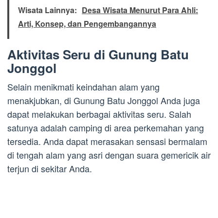
Wisata Lainnya:
Desa Wisata Menurut Para Ahli:
Arti, Konsep, dan Pengembangannya
Aktivitas Seru di Gunung Batu
Jonggol
Selain menikmati keindahan alam yang
menakjubkan, di Gunung Batu Jonggol Anda juga
dapat melakukan berbagai aktivitas seru. Salah
satunya adalah camping di area perkemahan yang
tersedia. Anda dapat merasakan sensasi bermalam
di tengah alam yang asri dengan suara gemericik air
terjun di sekitar Anda.