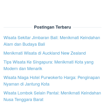
Postingan Terbaru
Wisata Sekitar Jimbaran Bali: Menikmati Keindahan
Alam dan Budaya Bali
Menikmati Wisata di Auckland New Zealand
Tips Wisata Ke Singapura: Menikmati Kota yang
Modern dan Menarik
Wisata Niaga Hotel Purwokerto Harga: Penginapan
Nyaman di Jantung Kota
Wisata Lombok Selain Pantai: Menikmati Keindahan
Nusa Tenggara Barat