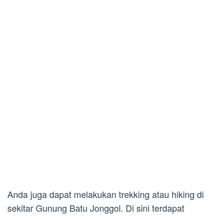
Anda juga dapat melakukan trekking atau hiking di
sekitar Gunung Batu Jonggol. Di sini terdapat