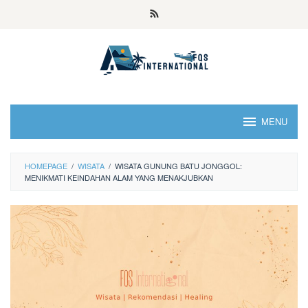
MENU
HOMEPAGE
/
WISATA
/
WISATA GUNUNG BATU JONGGOL:
MENIKMATI KEINDAHAN ALAM YANG MENAKJUBKAN