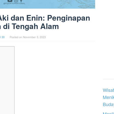
ki dan Enin: Penginapan
 di Tengah Alam
0 30
Posted on
November 3, 2023
Wisat
Meni
Buday
Menik