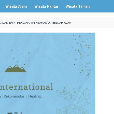
Wisata Alam
Wisata Pantai
Wisata Taman
I DAN ENIN: PENGINAPAN NYAMAN DI TENGAH ALAM