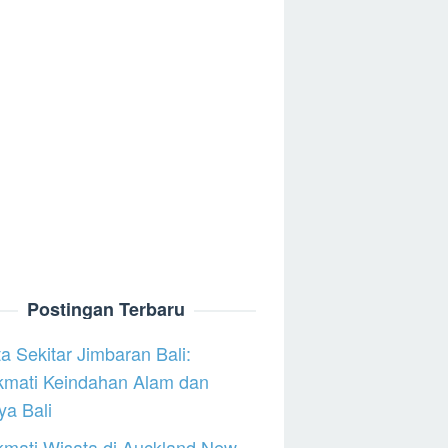
Postingan Terbaru
a Sekitar Jimbaran Bali:
kmati Keindahan Alam dan
a Bali
mati Wisata di Auckland New