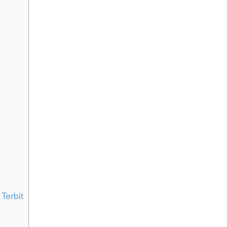
Terbit