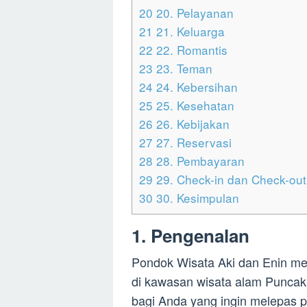
20
20. Pelayanan
21
21. Keluarga
22
22. Romantis
23
23. Teman
24
24. Kebersihan
25
25. Kesehatan
26
26. Kebijakan
27
27. Reservasi
28
28. Pembayaran
29
29. Check-in dan Check-out
30
30. Kesimpulan
1. Pengenalan
Pondok Wisata Aki dan Enin me
di kawasan wisata alam Puncak,
bagi Anda yang ingin melepas pe