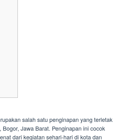
rupakan salah satu penginapan yang terletak
 Bogor, Jawa Barat. Penginapan ini cocok
nat dari kegiatan sehari-hari di kota dan