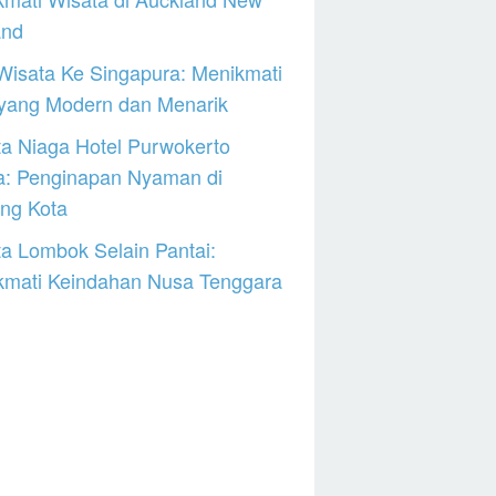
and
Wisata Ke Singapura: Menikmati
 yang Modern dan Menarik
a Niaga Hotel Purwokerto
a: Penginapan Nyaman di
ng Kota
a Lombok Selain Pantai:
kmati Keindahan Nusa Tenggara