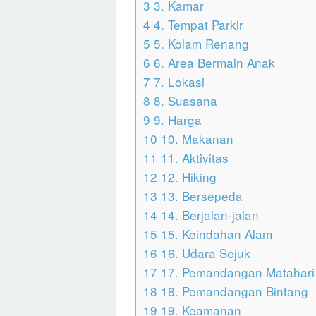
3
3. Kamar
4
4. Tempat Parkir
5
5. Kolam Renang
6
6. Area Bermain Anak
7
7. Lokasi
8
8. Suasana
9
9. Harga
10
10. Makanan
11
11. Aktivitas
12
12. Hiking
13
13. Bersepeda
14
14. Berjalan-jalan
15
15. Keindahan Alam
16
16. Udara Sejuk
17
17. Pemandangan Matahari 
18
18. Pemandangan Bintang
19
19. Keamanan