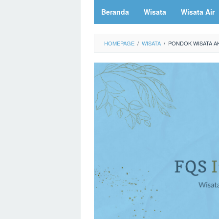
Beranda
Wisata
Wisata Air
HOMEPAGE
/
WISATA
/
PONDOK WISATA AK