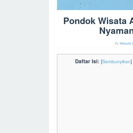
Pondok Wisata A
Nyaman
By
Wiasata 
Daftar Isi:
[
Sembunyikan
]