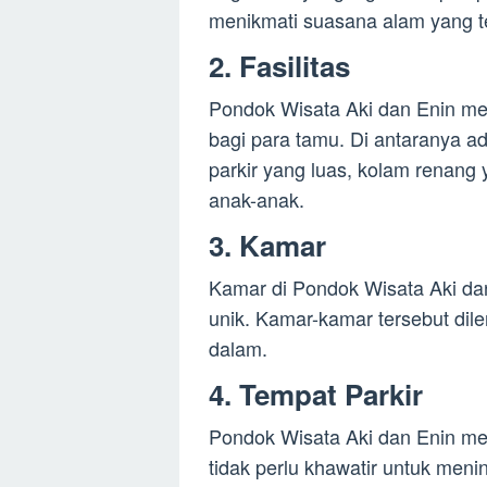
menikmati suasana alam yang t
2. Fasilitas
Pondok Wisata Aki dan Enin me
bagi para tamu. Di antaranya a
parkir yang luas, kolam renang 
anak-anak.
3. Kamar
Kamar di Pondok Wisata Aki dan
unik. Kamar-kamar tersebut dil
dalam.
4. Tempat Parkir
Pondok Wisata Aki dan Enin mem
tidak perlu khawatir untuk meni