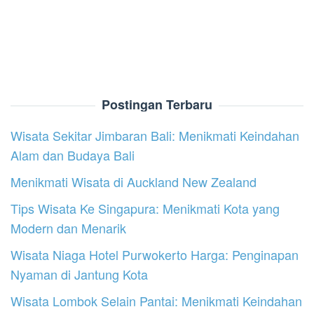
Postingan Terbaru
Wisata Sekitar Jimbaran Bali: Menikmati Keindahan
Alam dan Budaya Bali
Menikmati Wisata di Auckland New Zealand
Tips Wisata Ke Singapura: Menikmati Kota yang
Modern dan Menarik
Wisata Niaga Hotel Purwokerto Harga: Penginapan
Nyaman di Jantung Kota
Wisata Lombok Selain Pantai: Menikmati Keindahan