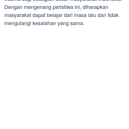
Dengan mengenang peristiwa ini, diharapkan
masyarakat dapat belajar dari masa lalu dan tidak
mengulangi kesalahan yang sama.