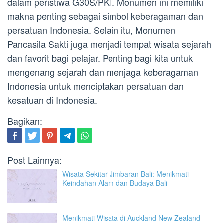
dalam peristiwa G30S/PKI. Monumen ini memiliki
makna penting sebagai simbol keberagaman dan
persatuan Indonesia. Selain itu, Monumen
Pancasila Sakti juga menjadi tempat wisata sejarah
dan favorit bagi pelajar. Penting bagi kita untuk
mengenang sejarah dan menjaga keberagaman
Indonesia untuk menciptakan persatuan dan
kesatuan di Indonesia.
Bagikan:
Post Lainnya:
Wisata Sekitar Jimbaran Bali: Menikmati
Keindahan Alam dan Budaya Bali
Menikmati Wisata di Auckland New Zealand