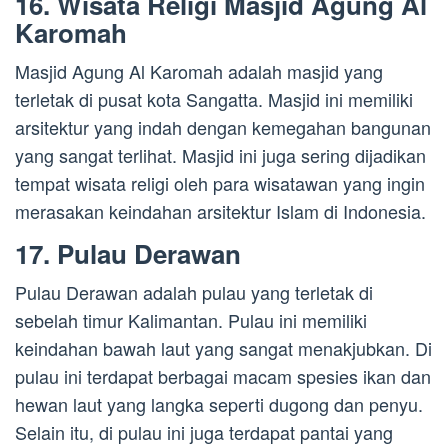
16. Wisata Religi Masjid Agung Al
Karomah
Masjid Agung Al Karomah adalah masjid yang
terletak di pusat kota Sangatta. Masjid ini memiliki
arsitektur yang indah dengan kemegahan bangunan
yang sangat terlihat. Masjid ini juga sering dijadikan
tempat wisata religi oleh para wisatawan yang ingin
merasakan keindahan arsitektur Islam di Indonesia.
17. Pulau Derawan
Pulau Derawan adalah pulau yang terletak di
sebelah timur Kalimantan. Pulau ini memiliki
keindahan bawah laut yang sangat menakjubkan. Di
pulau ini terdapat berbagai macam spesies ikan dan
hewan laut yang langka seperti dugong dan penyu.
Selain itu, di pulau ini juga terdapat pantai yang