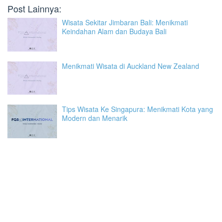
Post Lainnya:
Wisata Sekitar Jimbaran Bali: Menikmati
Keindahan Alam dan Budaya Bali
Menikmati Wisata di Auckland New Zealand
Tips Wisata Ke Singapura: Menikmati Kota yang
Modern dan Menarik