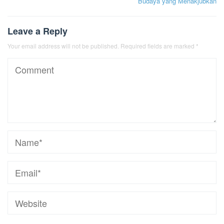
Budaya yang Menakjubkan
Leave a Reply
Your email address will not be published.
Required fields are marked
*