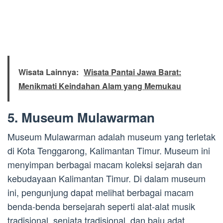
Wisata Lainnya:
Wisata Pantai Jawa Barat:
Menikmati Keindahan Alam yang Memukau
5. Museum Mulawarman
Museum Mulawarman adalah museum yang terletak
di Kota Tenggarong, Kalimantan Timur. Museum ini
menyimpan berbagai macam koleksi sejarah dan
kebudayaan Kalimantan Timur. Di dalam museum
ini, pengunjung dapat melihat berbagai macam
benda-benda bersejarah seperti alat-alat musik
tradisional, senjata tradisional, dan baju adat