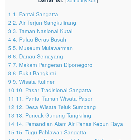
Daftar Isi:
[
Sembunyikan
]
1
1. Pantai Sangatta
2
2. Air Terjun Sangkulirang
3
3. Taman Nasional Kutai
4
4. Pulau Beras Basah
5
5. Museum Mulawarman
6
6. Danau Semayang
7
7. Makam Pangeran Diponegoro
8
8. Bukit Bangkirai
9
9. Wisata Kuliner
10
10. Pasar Tradisional Sangatta
11
11. Pantai Taman Wisata Paser
12
12. Desa Wisata Teluk Sumbang
13
13. Puncak Gunung Tangkiling
14
14. Pemandian Alam Air Panas Kebun Raya
15
15. Tugu Pahlawan Sangatta