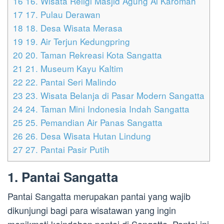
16
16. Wisata Religi Masjid Agung Al Karomah
17
17. Pulau Derawan
18
18. Desa Wisata Merasa
19
19. Air Terjun Kedungpring
20
20. Taman Rekreasi Kota Sangatta
21
21. Museum Kayu Kaltim
22
22. Pantai Seri Malindo
23
23. Wisata Belanja di Pasar Modern Sangatta
24
24. Taman Mini Indonesia Indah Sangatta
25
25. Pemandian Air Panas Sangatta
26
26. Desa Wisata Hutan Lindung
27
27. Pantai Pasir Putih
1. Pantai Sangatta
Pantai Sangatta merupakan pantai yang wajib
dikunjungi bagi para wisatawan yang ingin