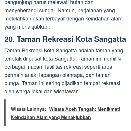
pengunjung harus melewati hutan dan
menyeberangi sungai. Namun, perjalanan yang
melelahkan akan terbayar dengan keindahan alam
yang menakjubkan.
20. Taman Rekreasi Kota Sangatta
Taman Rekreasi Kota Sangatta adalah taman yang
terletak di pusat kota Sangatta. Taman ini memiliki
berbagai macam fasilitas rekreasi seperti area
bermain anak, lapangan olahraga, dan taman
bunga. Taman ini sering dijadikan tempat rekreasi
oleh warga lokal dan wisatawan.
Wisata Lainnya:
Wisata Aceh Tengah: Menikmati
Keindahan Alam yang Menakjubkan