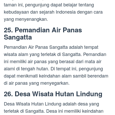
taman ini, pengunjung dapat belajar tentang
kebudayaan dan sejarah Indonesia dengan cara
yang menyenangkan.
25. Pemandian Air Panas
Sangatta
Pemandian Air Panas Sangatta adalah tempat
wisata alam yang terletak di Sangatta. Pemandian
ini memiliki air panas yang berasal dari mata air
alami di tengah hutan. Di tempat ini, pengunjung
dapat menikmati keindahan alam sambil berendam
di air panas yang menyegarkan.
26. Desa Wisata Hutan Lindung
Desa Wisata Hutan Lindung adalah desa yang
terletak di Sangatta. Desa ini memiliki keindahan