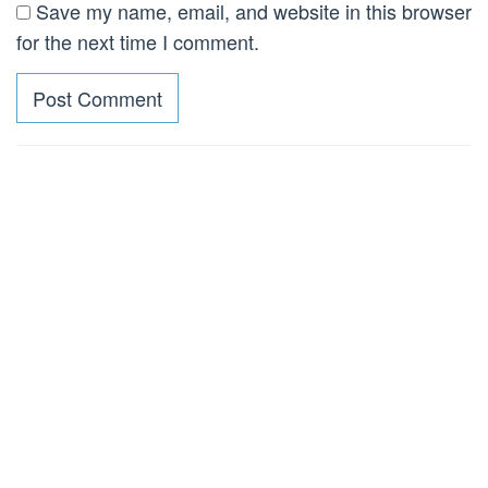
Save my name, email, and website in this browser
for the next time I comment.