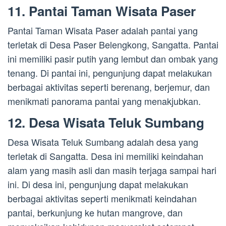
11. Pantai Taman Wisata Paser
Pantai Taman Wisata Paser adalah pantai yang
terletak di Desa Paser Belengkong, Sangatta. Pantai
ini memiliki pasir putih yang lembut dan ombak yang
tenang. Di pantai ini, pengunjung dapat melakukan
berbagai aktivitas seperti berenang, berjemur, dan
menikmati panorama pantai yang menakjubkan.
12. Desa Wisata Teluk Sumbang
Desa Wisata Teluk Sumbang adalah desa yang
terletak di Sangatta. Desa ini memiliki keindahan
alam yang masih asli dan masih terjaga sampai hari
ini. Di desa ini, pengunjung dapat melakukan
berbagai aktivitas seperti menikmati keindahan
pantai, berkunjung ke hutan mangrove, dan