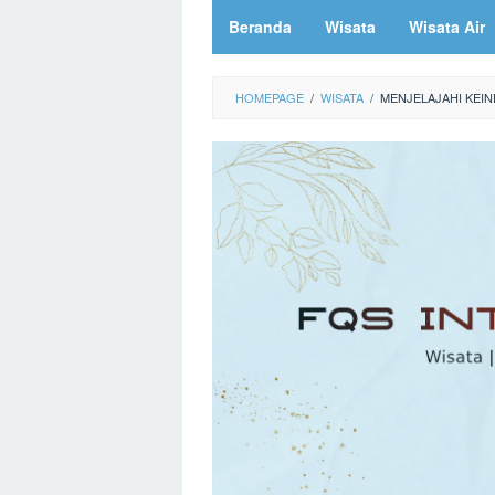
Beranda
Wisata
Wisata Air
HOMEPAGE
/
WISATA
/
MENJELAJAHI KEIN