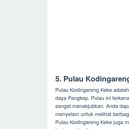
5. Pulau Kodingaren
Pulau Kodingareng Keke adalah p
daya Pangkep. Pulau ini terken
sangat menakjubkan. Anda dapa
menyelam untuk melihat berbaga
Pulau Kodingareng Keke juga mem