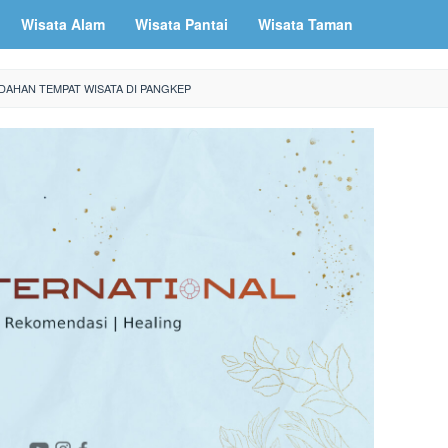
Wisata Alam
Wisata Pantai
Wisata Taman
DAHAN TEMPAT WISATA DI PANGKEP