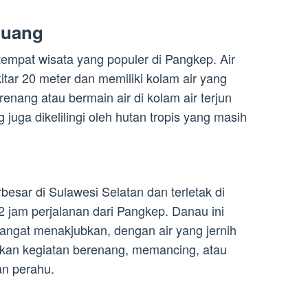
puang
empat wisata yang populer di Pangkep. Air
ekitar 20 meter dan memiliki kolam air yang
renang atau bermain air di kolam air terjun
juga dikelilingi oleh hutan tropis yang masih
esar di Sulawesi Selatan dan terletak di
2 jam perjalanan dari Pangkep. Danau ini
angat menakjubkan, dengan air yang jernih
kan kegiatan berenang, memancing, atau
an perahu.