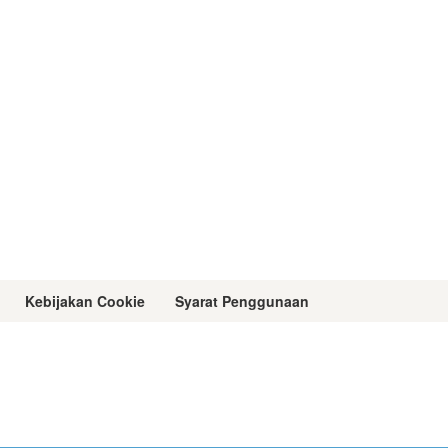
Kebijakan Cookie
Syarat Penggunaan