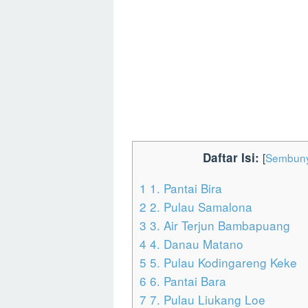
Daftar Isi:
[
Sembuny
1
1. Pantai Bira
2
2. Pulau Samalona
3
3. Air Terjun Bambapuang
4
4. Danau Matano
5
5. Pulau Kodingareng Keke
6
6. Pantai Bara
7
7. Pulau Liukang Loe