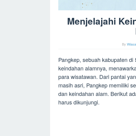
Menjelajahi Kei
By
Wiasa
Pangkep, sebuah kabupaten di 
keindahan alamnya, menawarkan
para wisatawan. Dari pantai y
masih asri, Pangkep memiliki 
dan keindahan alam. Berikut ad
harus dikunjungi.