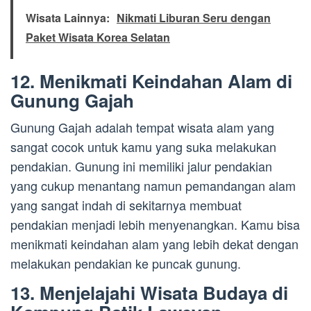
Wisata Lainnya:
Nikmati Liburan Seru dengan
Paket Wisata Korea Selatan
12. Menikmati Keindahan Alam di
Gunung Gajah
Gunung Gajah adalah tempat wisata alam yang
sangat cocok untuk kamu yang suka melakukan
pendakian. Gunung ini memiliki jalur pendakian
yang cukup menantang namun pemandangan alam
yang sangat indah di sekitarnya membuat
pendakian menjadi lebih menyenangkan. Kamu bisa
menikmati keindahan alam yang lebih dekat dengan
melakukan pendakian ke puncak gunung.
13. Menjelajahi Wisata Budaya di