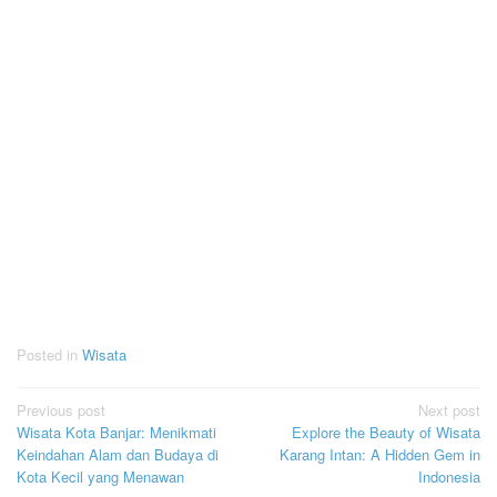
Posted in
Wisata
Post
Previous post
Next post
Wisata Kota Banjar: Menikmati
Explore the Beauty of Wisata
navigation
Keindahan Alam dan Budaya di
Karang Intan: A Hidden Gem in
Kota Kecil yang Menawan
Indonesia