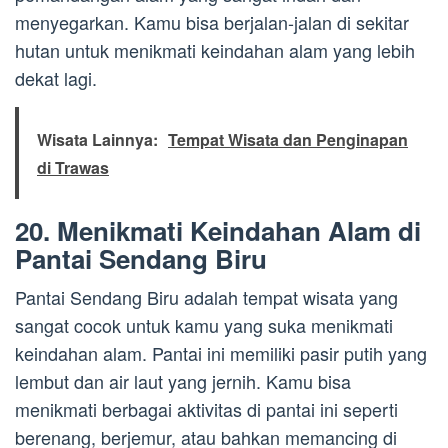
menyegarkan. Kamu bisa berjalan-jalan di sekitar
hutan untuk menikmati keindahan alam yang lebih
dekat lagi.
Wisata Lainnya:
Tempat Wisata dan Penginapan
di Trawas
20. Menikmati Keindahan Alam di
Pantai Sendang Biru
Pantai Sendang Biru adalah tempat wisata yang
sangat cocok untuk kamu yang suka menikmati
keindahan alam. Pantai ini memiliki pasir putih yang
lembut dan air laut yang jernih. Kamu bisa
menikmati berbagai aktivitas di pantai ini seperti
berenang, berjemur, atau bahkan memancing di