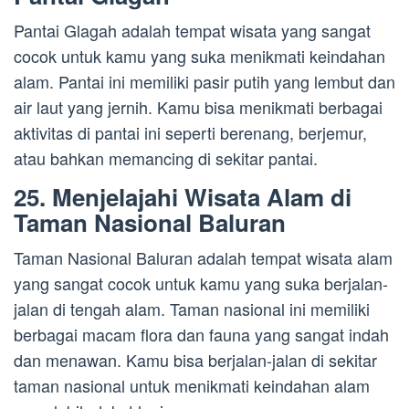
Pantai Glagah adalah tempat wisata yang sangat
cocok untuk kamu yang suka menikmati keindahan
alam. Pantai ini memiliki pasir putih yang lembut dan
air laut yang jernih. Kamu bisa menikmati berbagai
aktivitas di pantai ini seperti berenang, berjemur,
atau bahkan memancing di sekitar pantai.
25. Menjelajahi Wisata Alam di
Taman Nasional Baluran
Taman Nasional Baluran adalah tempat wisata alam
yang sangat cocok untuk kamu yang suka berjalan-
jalan di tengah alam. Taman nasional ini memiliki
berbagai macam flora dan fauna yang sangat indah
dan menawan. Kamu bisa berjalan-jalan di sekitar
taman nasional untuk menikmati keindahan alam