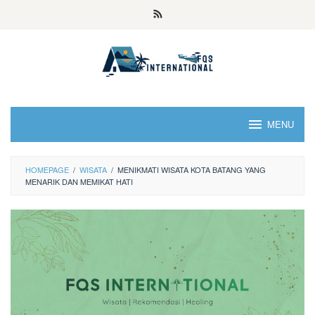
MENU
HOMEPAGE
/
WISATA
/
MENIKMATI WISATA KOTA BATANG YANG
MENARIK DAN MEMIKAT HATI