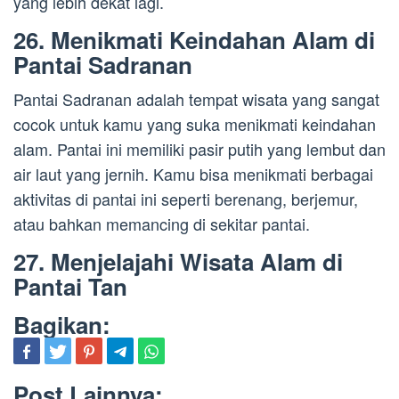
yang lebih dekat lagi.
26. Menikmati Keindahan Alam di
Pantai Sadranan
Pantai Sadranan adalah tempat wisata yang sangat
cocok untuk kamu yang suka menikmati keindahan
alam. Pantai ini memiliki pasir putih yang lembut dan
air laut yang jernih. Kamu bisa menikmati berbagai
aktivitas di pantai ini seperti berenang, berjemur,
atau bahkan memancing di sekitar pantai.
27. Menjelajahi Wisata Alam di
Pantai Tan
Bagikan:
Post Lainnya: