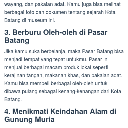
wayang, dan pakaian adat. Kamu juga bisa melihat
berbagai foto dan dokumen tentang sejarah Kota
Batang di museum ini.
3. Berburu Oleh-oleh di Pasar
Batang
Jika kamu suka berbelanja, maka Pasar Batang bisa
menjadi tempat yang tepat untukmu. Pasar ini
menjual berbagai macam produk lokal seperti
kerajinan tangan, makanan khas, dan pakaian adat.
Kamu bisa membeli berbagai oleh-oleh untuk
dibawa pulang sebagai kenang-kenangan dari Kota
Batang.
4. Menikmati Keindahan Alam di
Gunung Muria