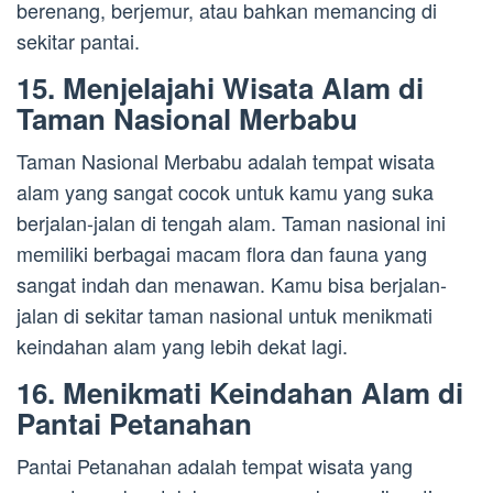
berenang, berjemur, atau bahkan memancing di
sekitar pantai.
15. Menjelajahi Wisata Alam di
Taman Nasional Merbabu
Taman Nasional Merbabu adalah tempat wisata
alam yang sangat cocok untuk kamu yang suka
berjalan-jalan di tengah alam. Taman nasional ini
memiliki berbagai macam flora dan fauna yang
sangat indah dan menawan. Kamu bisa berjalan-
jalan di sekitar taman nasional untuk menikmati
keindahan alam yang lebih dekat lagi.
16. Menikmati Keindahan Alam di
Pantai Petanahan
Pantai Petanahan adalah tempat wisata yang