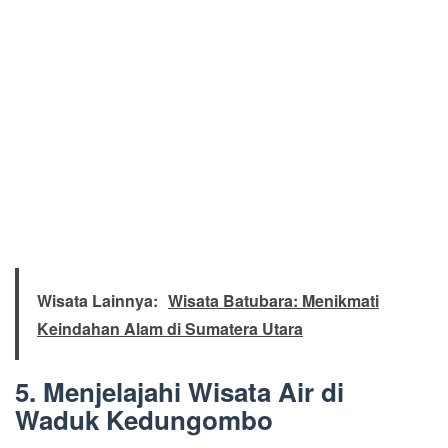
Wisata Lainnya:
Wisata Batubara: Menikmati
Keindahan Alam di Sumatera Utara
5. Menjelajahi Wisata Air di
Waduk Kedungombo