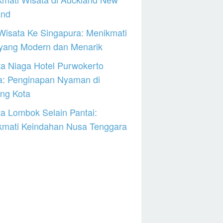
and
Wisata Ke Singapura: Menikmati
 yang Modern dan Menarik
a Niaga Hotel Purwokerto
a: Penginapan Nyaman di
ng Kota
a Lombok Selain Pantai:
kmati Keindahan Nusa Tenggara