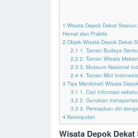
1
Wisata Depok Dekat Stasiun
Hemat dan Praktis
2
Objek Wisata Depok Dekat S
2.1
1. Taman Budaya Sentul
2.2
2. Taman Wisata Mekars
2.3
3. Museum Nasional In
2.4
4. Taman Mini Indonesi
3
Tips Menikmati Wisata Depok
3.1
1. Cari informasi sebel
3.2
2. Gunakan transporta
3.3
3. Persiapkan diri deng
4
Kesimpulan
Wisata Depok Dekat 