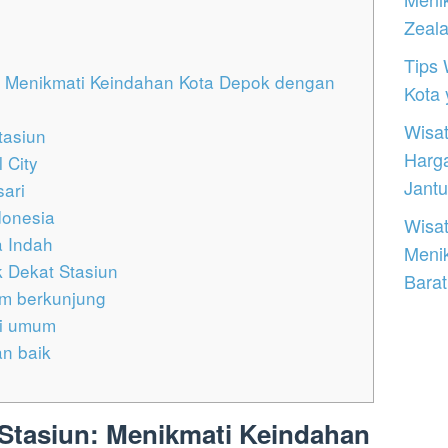
Zeal
Tips 
: Menikmati Keindahan Kota Depok dengan
Kota
Wisat
tasiun
Harg
 City
Jantu
ari
donesia
Wisat
a Indah
Meni
 Dekat Stasiun
Barat
um berkunjung
si umum
an baik
Stasiun: Menikmati Keindahan