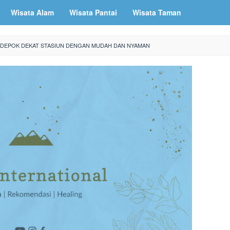
Wisata Alam
Wisata Pantai
Wisata Taman
A DEPOK DEKAT STASIUN DENGAN MUDAH DAN NYAMAN