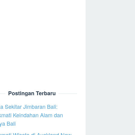
Postingan Terbaru
a Sekitar Jimbaran Bali:
kmati Keindahan Alam dan
a Bali
mati Wisata di Auckland New