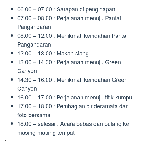
06.00 – 07.00 : Sarapan di penginapan
07.00 – 08.00 : Perjalanan menuju Pantai
Pangandaran
08.00 – 12.00 : Menikmati keindahan Pantai
Pangandaran
12.00 – 13.00 : Makan siang
13.00 – 14.30 : Perjalanan menuju Green
Canyon
14.30 – 16.00 : Menikmati keindahan Green
Canyon
16.00 – 17.00 : Perjalanan menuju titik kumpul
17.00 – 18.00 : Pembagian cinderamata dan
foto bersama
18.00 – selesai : Acara bebas dan pulang ke
masing-masing tempat