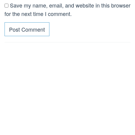
Save my name, email, and website in this browser
for the next time I comment.