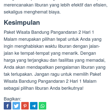
merencanakan liburan yang lebih efektif dan efisien,
sekaligus menghemat biaya.
Kesimpulan
Paket Wisata Bandung Pangandaran 2 Hari 1
Malam merupakan pilihan tepat untuk Anda yang
ingin menghabiskan waktu liburan dengan jalan-
jalan ke tempat-tempat yang menarik. Dengan
harga yang terjangkau dan fasilitas yang memadai,
Anda akan mendapatkan pengalaman liburan yang
tak terlupakan. Jangan ragu untuk memilih Paket
Wisata Bandung Pangandaran 2 Hari 1 Malam
sebagai pilihan liburan Anda berikutnya!
Bagikan: