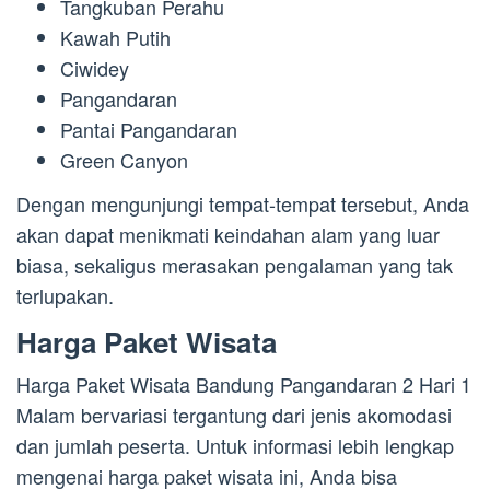
Tangkuban Perahu
Kawah Putih
Ciwidey
Pangandaran
Pantai Pangandaran
Green Canyon
Dengan mengunjungi tempat-tempat tersebut, Anda
akan dapat menikmati keindahan alam yang luar
biasa, sekaligus merasakan pengalaman yang tak
terlupakan.
Harga Paket Wisata
Harga Paket Wisata Bandung Pangandaran 2 Hari 1
Malam bervariasi tergantung dari jenis akomodasi
dan jumlah peserta. Untuk informasi lebih lengkap
mengenai harga paket wisata ini, Anda bisa