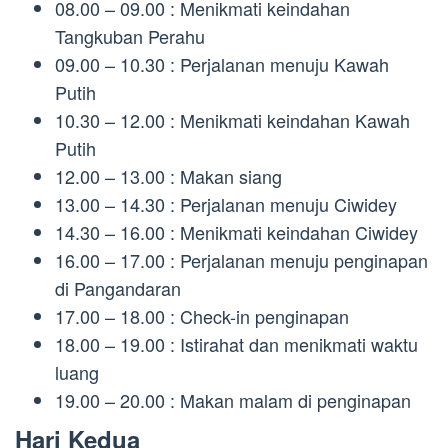
08.00 – 09.00 : Menikmati keindahan
Tangkuban Perahu
09.00 – 10.30 : Perjalanan menuju Kawah
Putih
10.30 – 12.00 : Menikmati keindahan Kawah
Putih
12.00 – 13.00 : Makan siang
13.00 – 14.30 : Perjalanan menuju Ciwidey
14.30 – 16.00 : Menikmati keindahan Ciwidey
16.00 – 17.00 : Perjalanan menuju penginapan
di Pangandaran
17.00 – 18.00 : Check-in penginapan
18.00 – 19.00 : Istirahat dan menikmati waktu
luang
19.00 – 20.00 : Makan malam di penginapan
Hari Kedua