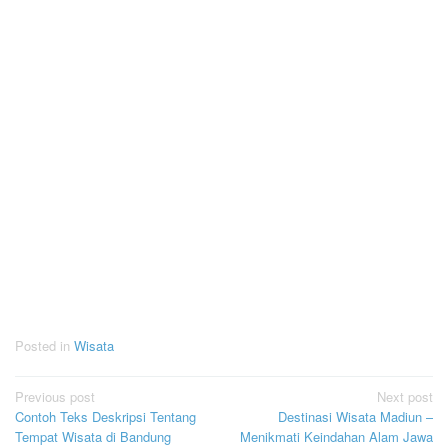
Posted in
Wisata
Post
Previous post
Next post
Contoh Teks Deskripsi Tentang
Destinasi Wisata Madiun –
navigation
Tempat Wisata di Bandung
Menikmati Keindahan Alam Jawa