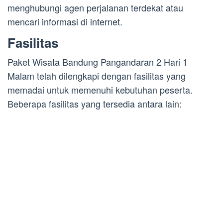
menghubungi agen perjalanan terdekat atau
mencari informasi di internet.
Fasilitas
Paket Wisata Bandung Pangandaran 2 Hari 1
Malam telah dilengkapi dengan fasilitas yang
memadai untuk memenuhi kebutuhan peserta.
Beberapa fasilitas yang tersedia antara lain: