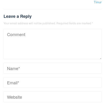
Timur
Leave a Reply
Your email address will not be published.
Required fields are marked
*