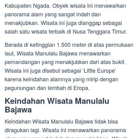
Kabupaten Ngada. Obyek wisata ini menawarkan
panorama alam yang sangat indah dan
menakjubkan. Wisata ini juga dianggap sebagai
salah satu wisata terbaik di Nusa Tenggara Timur.
Berada di ketinggian 1.500 meter di atas permukaan
laut, Wisata Manulalu Bajawa menawarkan
pemandangan yang menakjubkan dari atas bukit.
Wisata ini juga disebut sebagai ‘Little Europe’
karena keindahan alamnya yang mirip dengan
pegunungan dan lembah di Eropa.
Keindahan Wisata Manulalu
Bajawa
Keindahan Wisata Manulalu Bajawa tidak bisa
diragukan lagi. Wisata ini menawarkan panorama