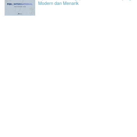
Modern dan Menarik