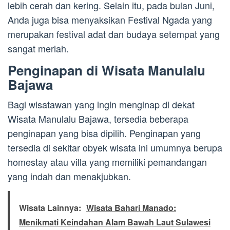
lebih cerah dan kering. Selain itu, pada bulan Juni,
Anda juga bisa menyaksikan Festival Ngada yang
merupakan festival adat dan budaya setempat yang
sangat meriah.
Penginapan di Wisata Manulalu
Bajawa
Bagi wisatawan yang ingin menginap di dekat
Wisata Manulalu Bajawa, tersedia beberapa
penginapan yang bisa dipilih. Penginapan yang
tersedia di sekitar obyek wisata ini umumnya berupa
homestay atau villa yang memiliki pemandangan
yang indah dan menakjubkan.
Wisata Lainnya:
Wisata Bahari Manado:
Menikmati Keindahan Alam Bawah Laut Sulawesi