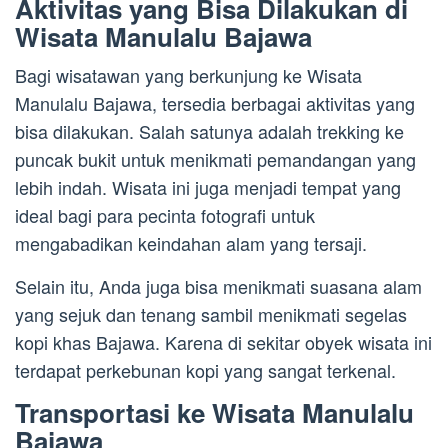
Aktivitas yang Bisa Dilakukan di
Wisata Manulalu Bajawa
Bagi wisatawan yang berkunjung ke Wisata
Manulalu Bajawa, tersedia berbagai aktivitas yang
bisa dilakukan. Salah satunya adalah trekking ke
puncak bukit untuk menikmati pemandangan yang
lebih indah. Wisata ini juga menjadi tempat yang
ideal bagi para pecinta fotografi untuk
mengabadikan keindahan alam yang tersaji.
Selain itu, Anda juga bisa menikmati suasana alam
yang sejuk dan tenang sambil menikmati segelas
kopi khas Bajawa. Karena di sekitar obyek wisata ini
terdapat perkebunan kopi yang sangat terkenal.
Transportasi ke Wisata Manulalu
Bajawa