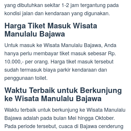
yang dibutuhkan sekitar 1-2 jam tergantung pada
kondisi jalan dan kendaraan yang digunakan.
Harga Tiket Masuk Wisata
Manulalu Bajawa
Untuk masuk ke Wisata Manulalu Bajawa, Anda
hanya perlu membayar tiket masuk sebesar Rp.
10.000,- per orang. Harga tiket masuk tersebut
sudah termasuk biaya parkir kendaraan dan
penggunaan toilet.
Waktu Terbaik untuk Berkunjung
ke Wisata Manulalu Bajawa
Waktu terbaik untuk berkunjung ke Wisata Manulalu
Bajawa adalah pada bulan Mei hingga Oktober.
Pada periode tersebut, cuaca di Bajawa cenderung