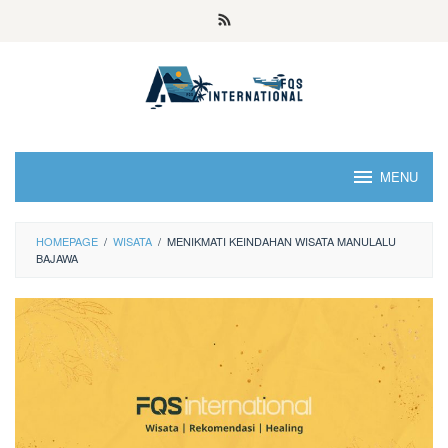
MENU
HOMEPAGE
/
WISATA
/
MENIKMATI KEINDAHAN WISATA MANULALU
BAJAWA