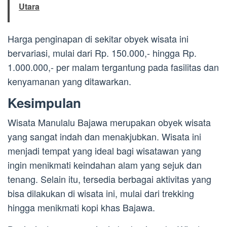
Utara
Harga penginapan di sekitar obyek wisata ini
bervariasi, mulai dari Rp. 150.000,- hingga Rp.
1.000.000,- per malam tergantung pada fasilitas dan
kenyamanan yang ditawarkan.
Kesimpulan
Wisata Manulalu Bajawa merupakan obyek wisata
yang sangat indah dan menakjubkan. Wisata ini
menjadi tempat yang ideal bagi wisatawan yang
ingin menikmati keindahan alam yang sejuk dan
tenang. Selain itu, tersedia berbagai aktivitas yang
bisa dilakukan di wisata ini, mulai dari trekking
hingga menikmati kopi khas Bajawa.