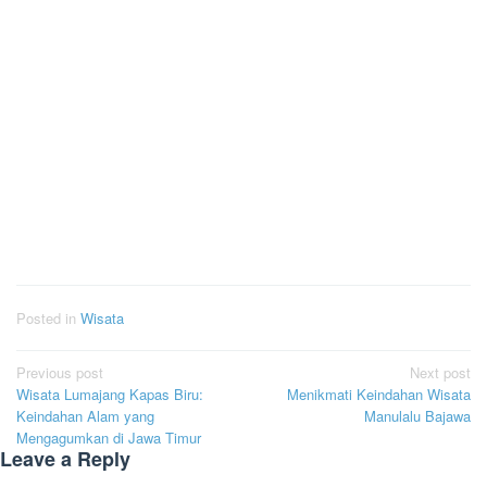
Posted in
Wisata
Post
Previous post
Next post
Wisata Lumajang Kapas Biru:
Menikmati Keindahan Wisata
navigation
Keindahan Alam yang
Manulalu Bajawa
Mengagumkan di Jawa Timur
Leave a Reply