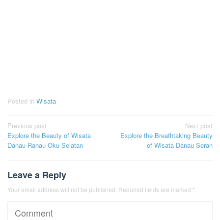
Posted in
Wisata
Post
Previous post
Next post
Explore the Beauty of Wisata
Explore the Breathtaking Beauty
navigation
Danau Ranau Oku Selatan
of Wisata Danau Seran
Leave a Reply
Your email address will not be published.
Required fields are marked
*