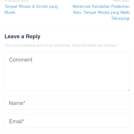
Post
Previous post
Next post
Tempat Wisata di Cimahi yang
Menikmati Keindahan Pelabuhan
navigation
Murah
Ratu: Tempat Wisata yang Wajib
Dikunjungi
Leave a Reply
Your email address will not be published.
Required fields are marked
*