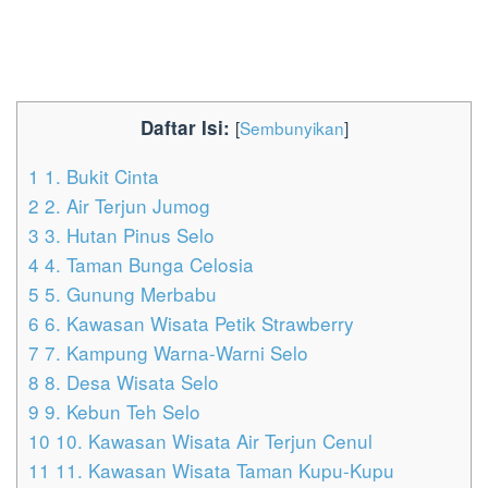
Daftar Isi:
[
Sembunyikan
]
1
1. Bukit Cinta
2
2. Air Terjun Jumog
3
3. Hutan Pinus Selo
4
4. Taman Bunga Celosia
5
5. Gunung Merbabu
6
6. Kawasan Wisata Petik Strawberry
7
7. Kampung Warna-Warni Selo
8
8. Desa Wisata Selo
9
9. Kebun Teh Selo
10
10. Kawasan Wisata Air Terjun Cenul
11
11. Kawasan Wisata Taman Kupu-Kupu