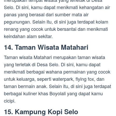
Selo. Di sini, kamu dapat menikmati kehangatan air
panas yang berasal dari sumber mata air
pegunungan. Selain itu, di sini juga terdapat kolam
renang yang cocok untuk bersantai dan menikmati
keindahan alam sekitar.
14. Taman Wisata Matahari
Taman wisata Matahari merupakan taman wisata
yang terletak di Desa Selo. Di sini, kamu dapat
menikmati berbagai wahana permainan yang cocok
untuk keluarga, seperti waterpark, flying fox, dan
taman bermain anak. Selain itu, di sini juga terdapat
berbagai kuliner khas Boyolali yang dapat kamu
cicipi.
15. Kampung Kopi Selo