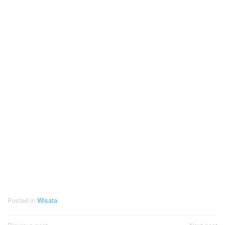
Posted in
Wisata