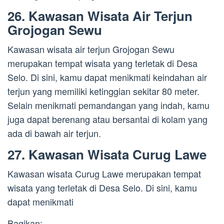
26. Kawasan Wisata Air Terjun
Grojogan Sewu
Kawasan wisata air terjun Grojogan Sewu
merupakan tempat wisata yang terletak di Desa
Selo. Di sini, kamu dapat menikmati keindahan air
terjun yang memiliki ketinggian sekitar 80 meter.
Selain menikmati pemandangan yang indah, kamu
juga dapat berenang atau bersantai di kolam yang
ada di bawah air terjun.
27. Kawasan Wisata Curug Lawe
Kawasan wisata Curug Lawe merupakan tempat
wisata yang terletak di Desa Selo. Di sini, kamu
dapat menikmati
Bagikan: