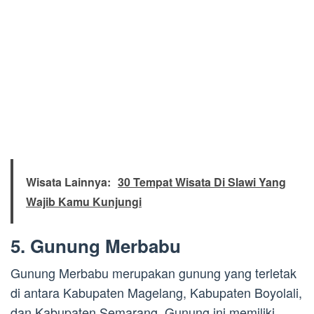
Wisata Lainnya:
30 Tempat Wisata Di Slawi Yang
Wajib Kamu Kunjungi
5. Gunung Merbabu
Gunung Merbabu merupakan gunung yang terletak
di antara Kabupaten Magelang, Kabupaten Boyolali,
dan Kabupaten Semarang. Gunung ini memiliki