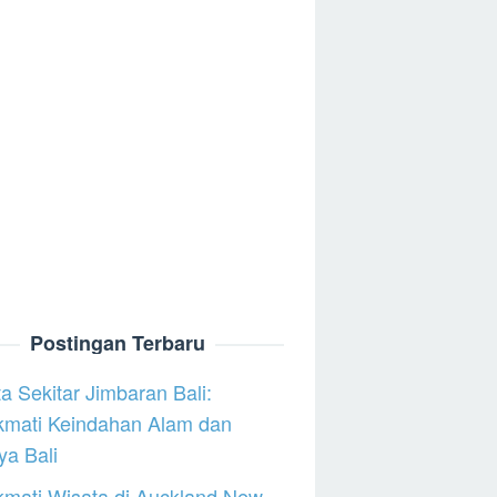
Postingan Terbaru
a Sekitar Jimbaran Bali:
kmati Keindahan Alam dan
a Bali
mati Wisata di Auckland New