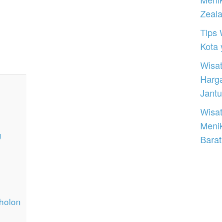
Zeal
Tips 
Kota
Wisat
Harg
Jantu
Wisat
Meni
g
Barat
holon