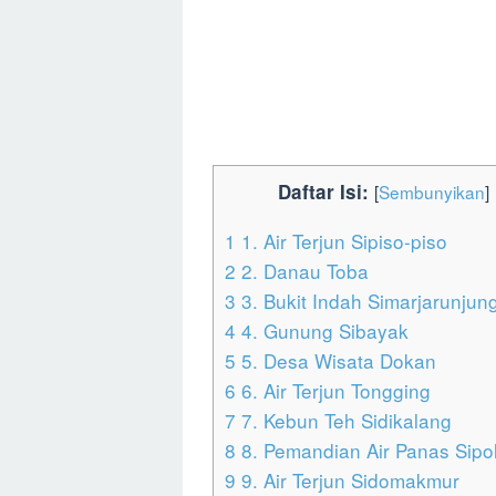
Daftar Isi:
[
Sembunyikan
]
1
1. Air Terjun Sipiso-piso
2
2. Danau Toba
3
3. Bukit Indah Simarjarunjun
4
4. Gunung Sibayak
5
5. Desa Wisata Dokan
6
6. Air Terjun Tongging
7
7. Kebun Teh Sidikalang
8
8. Pemandian Air Panas Sipo
9
9. Air Terjun Sidomakmur