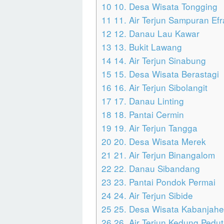
10
10. Desa Wisata Tongging
11
11. Air Terjun Sampuran Efr
12
12. Danau Lau Kawar
13
13. Bukit Lawang
14
14. Air Terjun Sinabung
15
15. Desa Wisata Berastagi
16
16. Air Terjun Sibolangit
17
17. Danau Linting
18
18. Pantai Cermin
19
19. Air Terjun Tangga
20
20. Desa Wisata Merek
21
21. Air Terjun Binangalom
22
22. Danau Sibandang
23
23. Pantai Pondok Permai
24
24. Air Terjun Sibide
25
25. Desa Wisata Kabanjahe
26
26. Air Terjun Kedung Pedut