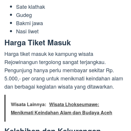
Sate klathak
Gudeg
Bakmi jawa
Nasi liwet
Harga Tiket Masuk
Harga tiket masuk ke kampung wisata
Rejowinangun tergolong sangat terjangkau.
Pengunjung hanya perlu membayar sekitar Rp.
5.000,- per orang untuk menikmati keindahan alam
dan berbagai kegiatan wisata yang ditawarkan.
Wisata Lainnya:
Wisata Lhokseumawe:
Menikmati Keindahan Alam dan Budaya Aceh
Kelebihan dan Kekurangan