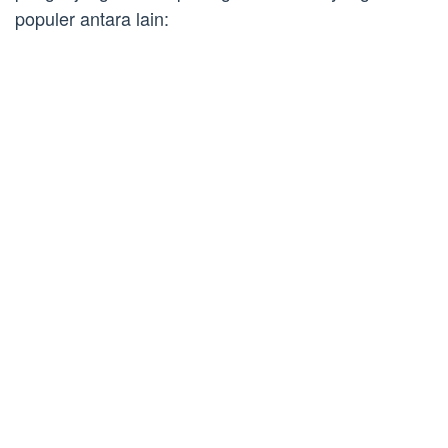
populer antara lain: