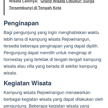
Wisata Lainnya:
Grand Wisata Cibubur: Surga
Tersembunyi di Tengah Kota
Penginapan
Bagi pengunjung yang ingin menghabiskan waktu
lebih lama di kampung wisata Rejowinangun,
tersedia beberapa penginapan yang dapat dipilih.
Pengunjung dapat memilih untuk menginap di
homestay yang terletak di tengah-tengah kampung
wisata atau villa yang berada di sekitar kampung
wisata.
Kegiatan Wisata
Kampung wisata Rejowinangun menawarkan
berbagai kegiatan wisata yang dapat dilakukan oleh
pengunjung. Beberapa kegiatan wisata yang