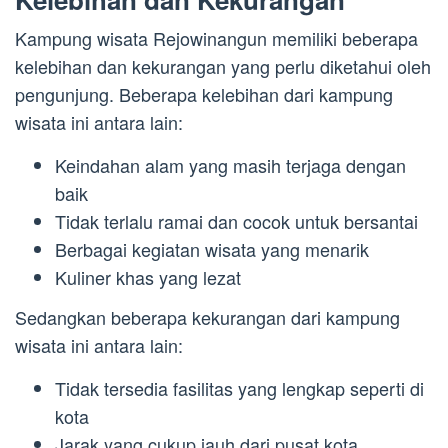
Kampung wisata Rejowinangun memiliki beberapa
kelebihan dan kekurangan yang perlu diketahui oleh
pengunjung. Beberapa kelebihan dari kampung
wisata ini antara lain:
Keindahan alam yang masih terjaga dengan
baik
Tidak terlalu ramai dan cocok untuk bersantai
Berbagai kegiatan wisata yang menarik
Kuliner khas yang lezat
Sedangkan beberapa kekurangan dari kampung
wisata ini antara lain:
Tidak tersedia fasilitas yang lengkap seperti di
kota
Jarak yang cukup jauh dari pusat kota