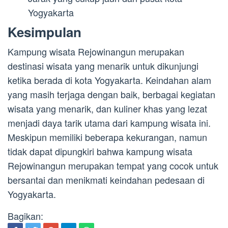
Yogyakarta
Kesimpulan
Kampung wisata Rejowinangun merupakan
destinasi wisata yang menarik untuk dikunjungi
ketika berada di kota Yogyakarta. Keindahan alam
yang masih terjaga dengan baik, berbagai kegiatan
wisata yang menarik, dan kuliner khas yang lezat
menjadi daya tarik utama dari kampung wisata ini.
Meskipun memiliki beberapa kekurangan, namun
tidak dapat dipungkiri bahwa kampung wisata
Rejowinangun merupakan tempat yang cocok untuk
bersantai dan menikmati keindahan pedesaan di
Yogyakarta.
Bagikan: