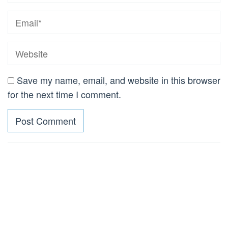
Save my name, email, and website in this browser
for the next time I comment.