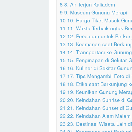
8
8. Air Terjun Kaliadem
9
9. Museum Gunung Merapi
10
10. Harga Tiket Masuk Gun
11
11. Waktu Terbaik untuk Be
12
12. Persiapan untuk Berkun
13
13. Keamanan saat Berkunj
14
14. Transportasi ke Gunung
15
15. Penginapan di Sekitar 
16
16. Kuliner di Sekitar Gunu
17
17. Tips Mengambil Foto di
18
18. Etika saat Berkunjung 
19
19. Keunikan Gunung Merap
20
20. Keindahan Sunrise di G
21
21. Keindahan Sunset di G
22
22. Keindahan Alam Malam 
23
23. Destinasi Wisata Lain d
24
24. Keamanan saat Berkunjun