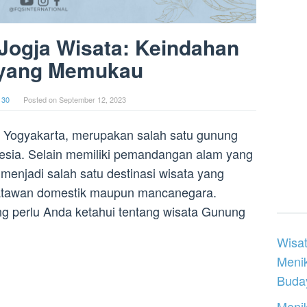
Jogja Wisata: Keindahan
yang Memukau
 30
Posted on
September 12, 2023
i Yogyakarta, merupakan salah satu gunung
onesia. Selain memiliki pemandangan alam yang
enjadi salah satu destinasi wisata yang
satawan domestik maupun mancanegara.
ng perlu Anda ketahui tentang wisata Gunung
Wisat
Meni
Buday
Menik