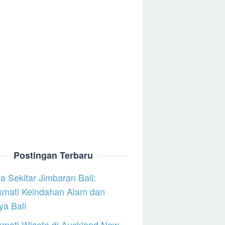
Postingan Terbaru
a Sekitar Jimbaran Bali:
kmati Keindahan Alam dan
a Bali
mati Wisata di Auckland New