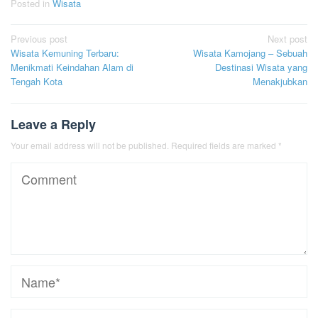
Posted in
Wisata
Post
Previous post
Next post
Wisata Kemuning Terbaru:
Wisata Kamojang – Sebuah
navigation
Menikmati Keindahan Alam di
Destinasi Wisata yang
Tengah Kota
Menakjubkan
Leave a Reply
Your email address will not be published.
Required fields are marked
*