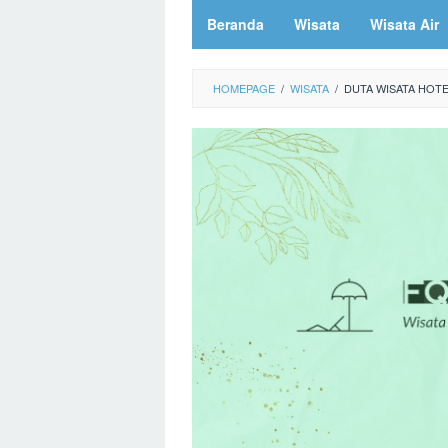
Beranda
Wisata
Wisata Air
HOMEPAGE
/
WISATA
/
DUTA WISATA HOTE