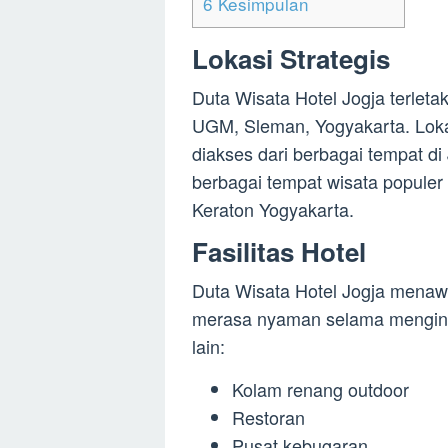
6
Kesimpulan
Lokasi Strategis
Duta Wisata Hotel Jogja terlet
UGM, Sleman, Yogyakarta. Loka
diakses dari berbagai tempat di 
berbagai tempat wisata populer
Keraton Yogyakarta.
Fasilitas Hotel
Duta Wisata Hotel Jogja menaw
merasa nyaman selama menginap d
lain:
Kolam renang outdoor
Restoran
Pusat kebugaran