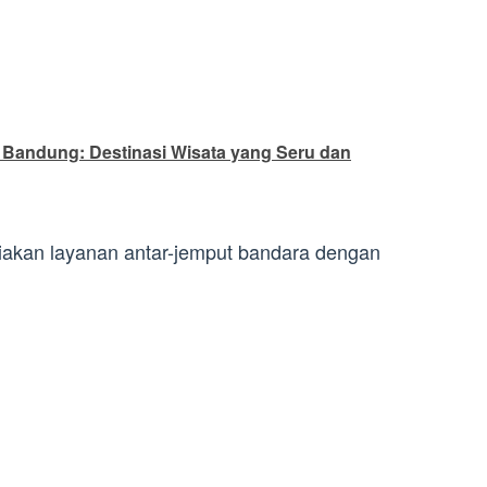
u Bandung: Destinasi Wisata yang Seru dan
ediakan layanan antar-jemput bandara dengan