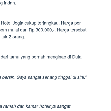
 indah.
Hotel Jogja cukup terjangkau. Harga per
m mulai dari Rp 300.000,-. Harga tersebut
tuk 2 orang.
 dari tamu yang pernah menginap di Duta
 bersih. Saya sangat senang tinggal di sini.”
a ramah dan kamar hotelnya sangat