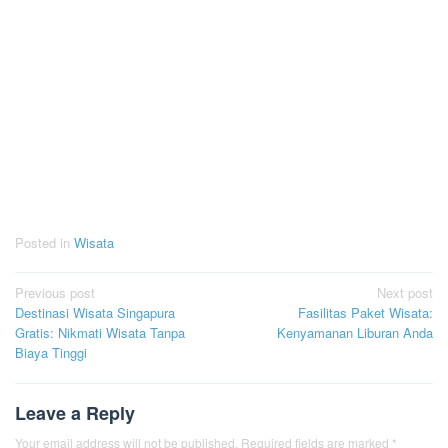
Posted in
Wisata
Post
Previous post
Next post
Destinasi Wisata Singapura
Fasilitas Paket Wisata:
navigation
Gratis: Nikmati Wisata Tanpa
Kenyamanan Liburan Anda
Biaya Tinggi
Leave a Reply
Your email address will not be published.
Required fields are marked
*