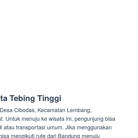
ta Tebing Tinggi
di Desa Cibodas, Kecamatan Lembang,
 Untuk menuju ke wisata ini, pengunjung bisa
i atau transportasi umum. Jika menggunakan
bisa mengikuti rute dari Bandung menuju