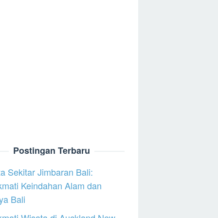
Postingan Terbaru
a Sekitar Jimbaran Bali:
kmati Keindahan Alam dan
a Bali
mati Wisata di Auckland New