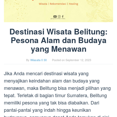
Destinasi Wisata Belitung:
Pesona Alam dan Budaya
yang Menawan
By
Wiasata 0 30
Posted on
September 12, 2023
Jika Anda mencari destinasi wisata yang
menyajikan keindahan alam dan budaya yang
menawan, maka Belitung bisa menjadi pilihan yang
tepat. Terletak di bagian timur Sumatera, Belitung
memiliki pesona yang tak bisa diabaikan. Dari
pantai-pantai yang indah hingga keunikan