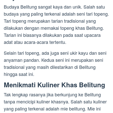
Budaya Belitung sangat kaya dan unik. Salah satu
budaya yang paling terkenal adalah seni tari topeng.
Tari topeng merupakan tarian tradisional yang
dilakukan dengan memakai topeng khas Belitung.
Tarian ini biasanya dilakukan pada saat upacara
adat atau acara-acara tertentu.
Selain tari topeng, ada juga seni ukir kayu dan seni
anyaman pandan. Kedua seni ini merupakan seni
tradisional yang masih dilestarikan di Belitung
hingga saat ini.
Menikmati Kuliner Khas Belitung
Tak lengkap rasanya jika berkunjung ke Belitung
tanpa mencicipi kuliner khasnya. Salah satu kuliner
yang paling terkenal adalah mie belitung. Mie ini