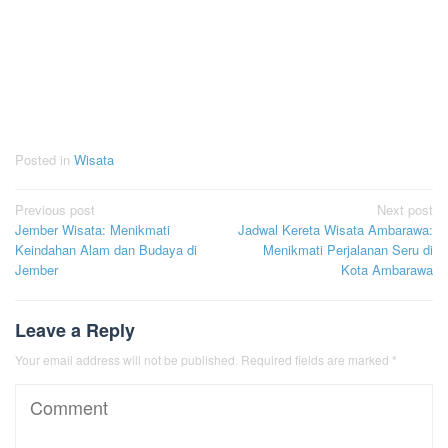
Posted in
Wisata
Post
Previous post
Next post
Jember Wisata: Menikmati
Jadwal Kereta Wisata Ambarawa:
navigation
Keindahan Alam dan Budaya di
Menikmati Perjalanan Seru di
Jember
Kota Ambarawa
Leave a Reply
Your email address will not be published.
Required fields are marked
*