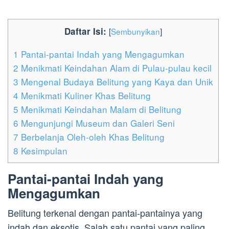
Daftar Isi:
[
Sembunyikan
]
1
Pantai-pantai Indah yang Mengagumkan
2
Menikmati Keindahan Alam di Pulau-pulau kecil
3
Mengenal Budaya Belitung yang Kaya dan Unik
4
Menikmati Kuliner Khas Belitung
5
Menikmati Keindahan Malam di Belitung
6
Mengunjungi Museum dan Galeri Seni
7
Berbelanja Oleh-oleh Khas Belitung
8
Kesimpulan
Pantai-pantai Indah yang
Mengagumkan
Belitung terkenal dengan pantai-pantainya yang
indah dan eksotis. Salah satu pantai yang paling