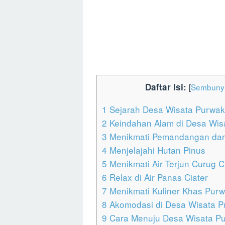
Daftar Isi:
[
Sembuny
1
Sejarah Desa Wisata Purwak
2
Keindahan Alam di Desa Wis
3
Menikmati Pemandangan dari 
4
Menjelajahi Hutan Pinus
5
Menikmati Air Terjun Curug C
6
Relax di Air Panas Ciater
7
Menikmati Kuliner Khas Purw
8
Akomodasi di Desa Wisata P
9
Cara Menuju Desa Wisata Pu