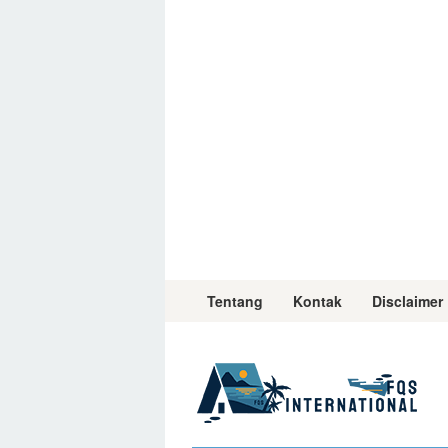
Skip
to
content
Tentang
Kontak
Disclaimer