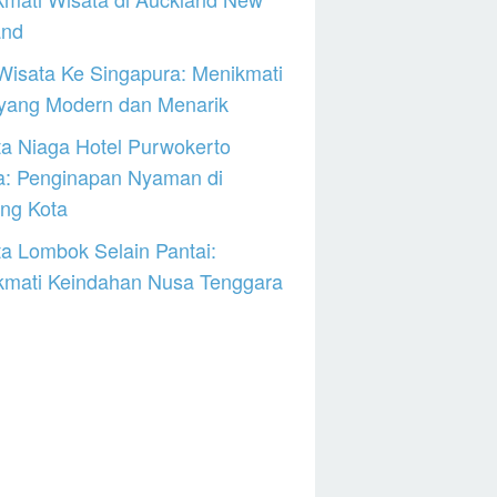
and
Wisata Ke Singapura: Menikmati
 yang Modern dan Menarik
a Niaga Hotel Purwokerto
a: Penginapan Nyaman di
ng Kota
a Lombok Selain Pantai:
kmati Keindahan Nusa Tenggara