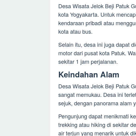
Desa Wisata Jelok Beji Patuk Gu
kota Yogyakarta. Untuk mencap
kendaraan pribadi atau menggu
kota atau bus.
Selain itu, desa ini juga dapa
motor dari pusat kota Patuk. W
sekitar 1 jam perjalanan.
Keindahan Alam
Desa Wisata Jelok Beji Patuk G
sangat memukau. Desa ini terl
sejuk, dengan panorama alam 
Pengunjung dapat menikmati ke
trekking atau hiking di sekitar d
air terjun yang menarik untuk di