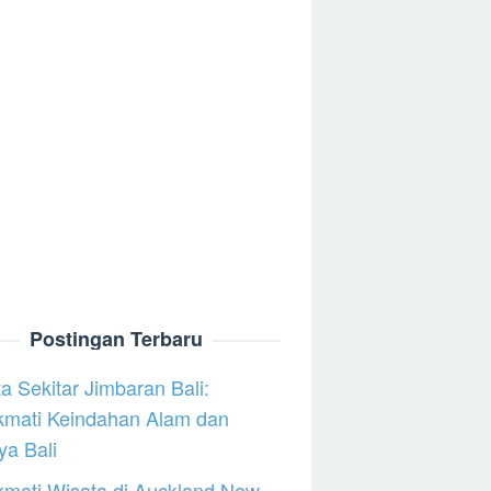
Postingan Terbaru
a Sekitar Jimbaran Bali:
kmati Keindahan Alam dan
a Bali
mati Wisata di Auckland New