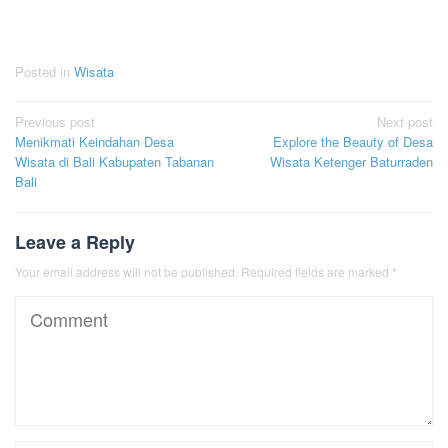
Posted in
Wisata
Post
Previous post
Next post
Menikmati Keindahan Desa
Explore the Beauty of Desa
navigation
Wisata di Bali Kabupaten Tabanan
Wisata Ketenger Baturraden
Bali
Leave a Reply
Your email address will not be published.
Required fields are marked
*