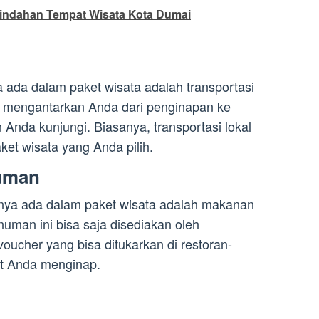
indahan Tempat Wisata Kota Dumai
l
ada dalam paket wisata adalah transportasi
kan mengantarkan Anda dari penginapan ke
 Anda kunjungi. Biasanya, transportasi lokal
et wisata yang Anda pilih.
uman
ya ada dalam paket wisata adalah makanan
man ini bisa saja disediakan oleh
oucher yang bisa ditukarkan di restoran-
at Anda menginap.