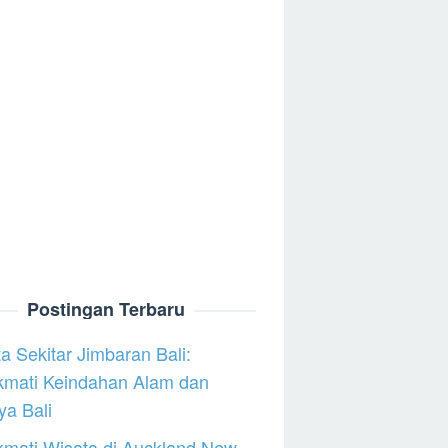
Postingan Terbaru
a Sekitar Jimbaran Bali:
kmati Keindahan Alam dan
a Bali
mati Wisata di Auckland New