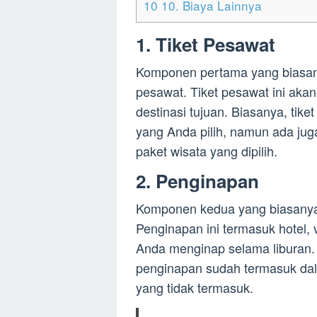
10
10. Biaya Lainnya
1. Tiket Pesawat
Komponen pertama yang biasany
pesawat. Tiket pesawat ini aka
destinasi tujuan. Biasanya, tik
yang Anda pilih, namun ada juga
paket wisata yang dipilih.
2. Penginapan
Komponen kedua yang biasanya
Penginapan ini termasuk hotel, 
Anda menginap selama liburan. 
penginapan sudah termasuk da
yang tidak termasuk.