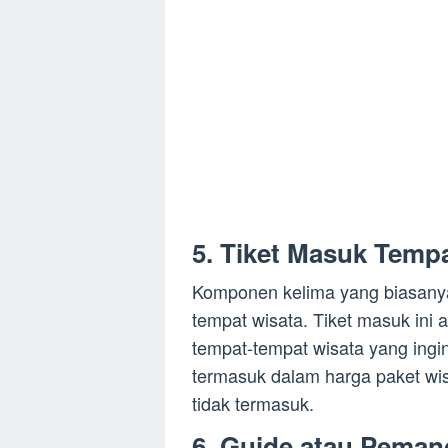
5. Tiket Masuk Temp
Komponen kelima yang biasanya
tempat wisata. Tiket masuk in
tempat-tempat wisata yang ingi
termasuk dalam harga paket wis
tidak termasuk.
6. Guide atau Peman