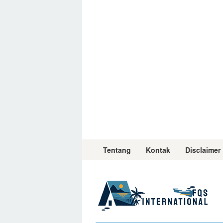
Skip
to
content
Tentang
Kontak
Disclaimer