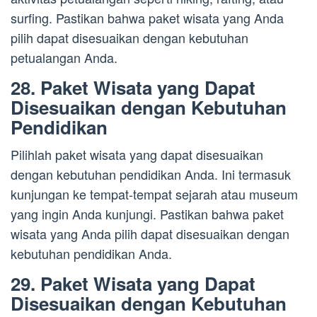
surfing. Pastikan bahwa paket wisata yang Anda
pilih dapat disesuaikan dengan kebutuhan
petualangan Anda.
28. Paket Wisata yang Dapat
Disesuaikan dengan Kebutuhan
Pendidikan
Pilihlah paket wisata yang dapat disesuaikan
dengan kebutuhan pendidikan Anda. Ini termasuk
kunjungan ke tempat-tempat sejarah atau museum
yang ingin Anda kunjungi. Pastikan bahwa paket
wisata yang Anda pilih dapat disesuaikan dengan
kebutuhan pendidikan Anda.
29. Paket Wisata yang Dapat
Disesuaikan dengan Kebutuhan