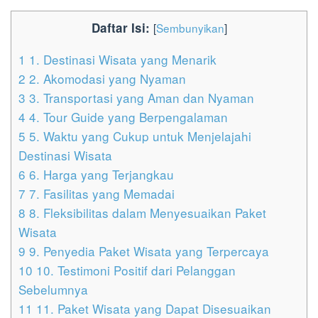
Daftar Isi:
[
Sembunyikan
]
1
1. Destinasi Wisata yang Menarik
2
2. Akomodasi yang Nyaman
3
3. Transportasi yang Aman dan Nyaman
4
4. Tour Guide yang Berpengalaman
5
5. Waktu yang Cukup untuk Menjelajahi
Destinasi Wisata
6
6. Harga yang Terjangkau
7
7. Fasilitas yang Memadai
8
8. Fleksibilitas dalam Menyesuaikan Paket
Wisata
9
9. Penyedia Paket Wisata yang Terpercaya
10
10. Testimoni Positif dari Pelanggan
Sebelumnya
11
11. Paket Wisata yang Dapat Disesuaikan