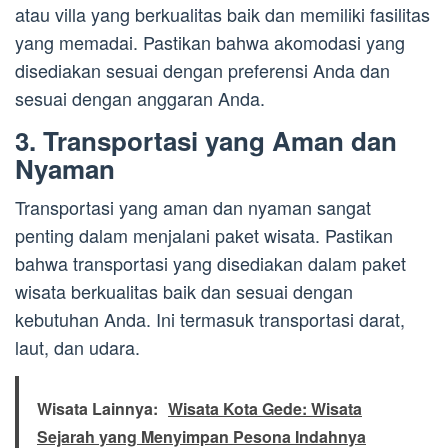
atau villa yang berkualitas baik dan memiliki fasilitas
yang memadai. Pastikan bahwa akomodasi yang
disediakan sesuai dengan preferensi Anda dan
sesuai dengan anggaran Anda.
3. Transportasi yang Aman dan
Nyaman
Transportasi yang aman dan nyaman sangat
penting dalam menjalani paket wisata. Pastikan
bahwa transportasi yang disediakan dalam paket
wisata berkualitas baik dan sesuai dengan
kebutuhan Anda. Ini termasuk transportasi darat,
laut, dan udara.
Wisata Lainnya:
Wisata Kota Gede: Wisata
Sejarah yang Menyimpan Pesona Indahnya