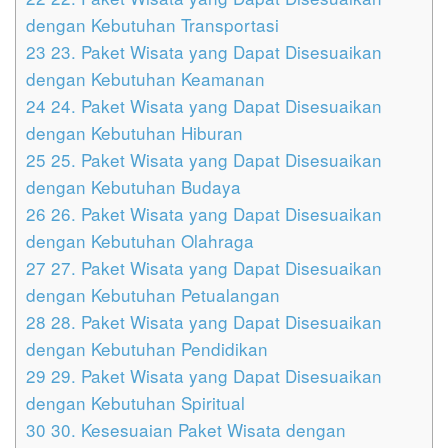
dengan Kebutuhan Transportasi
23
23. Paket Wisata yang Dapat Disesuaikan
dengan Kebutuhan Keamanan
24
24. Paket Wisata yang Dapat Disesuaikan
dengan Kebutuhan Hiburan
25
25. Paket Wisata yang Dapat Disesuaikan
dengan Kebutuhan Budaya
26
26. Paket Wisata yang Dapat Disesuaikan
dengan Kebutuhan Olahraga
27
27. Paket Wisata yang Dapat Disesuaikan
dengan Kebutuhan Petualangan
28
28. Paket Wisata yang Dapat Disesuaikan
dengan Kebutuhan Pendidikan
29
29. Paket Wisata yang Dapat Disesuaikan
dengan Kebutuhan Spiritual
30
30. Kesesuaian Paket Wisata dengan