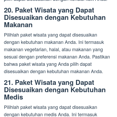
20. Paket Wisata yang Dapat
Disesuaikan dengan Kebutuhan
Makanan
Pilihlah paket wisata yang dapat disesuaikan
dengan kebutuhan makanan Anda. Ini termasuk
makanan vegetarian, halal, atau makanan yang
sesuai dengan preferensi makanan Anda. Pastikan
bahwa paket wisata yang Anda pilih dapat
disesuaikan dengan kebutuhan makanan Anda.
21. Paket Wisata yang Dapat
Disesuaikan dengan Kebutuhan
Medis
Pilihlah paket wisata yang dapat disesuaikan
dengan kebutuhan medis Anda. Ini termasuk