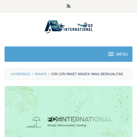
MENU
HOMEPAGE
/
WISATA
/
CIRI CIRI PAKET WISATA YANG BERKUALITAS