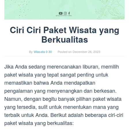
Ciri Ciri Paket Wisata yang
Berkualitas
By
Wiasata 0 30
Posted on
December 26, 2023
Jika Anda sedang merencanakan liburan, memilih
paket wisata yang tepat sangat penting untuk
memastikan bahwa Anda mendapatkan
pengalaman yang menyenangkan dan berkesan.
Namun, dengan begitu banyak pilihan paket wisata
yang tersedia, sulit untuk menentukan mana yang
terbaik untuk Anda. Berikut adalah beberapa ciri-ciri
paket wisata yang berkualitas: