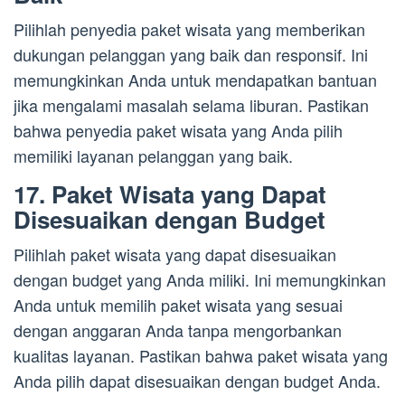
Pilihlah penyedia paket wisata yang memberikan
dukungan pelanggan yang baik dan responsif. Ini
memungkinkan Anda untuk mendapatkan bantuan
jika mengalami masalah selama liburan. Pastikan
bahwa penyedia paket wisata yang Anda pilih
memiliki layanan pelanggan yang baik.
17. Paket Wisata yang Dapat
Disesuaikan dengan Budget
Pilihlah paket wisata yang dapat disesuaikan
dengan budget yang Anda miliki. Ini memungkinkan
Anda untuk memilih paket wisata yang sesuai
dengan anggaran Anda tanpa mengorbankan
kualitas layanan. Pastikan bahwa paket wisata yang
Anda pilih dapat disesuaikan dengan budget Anda.