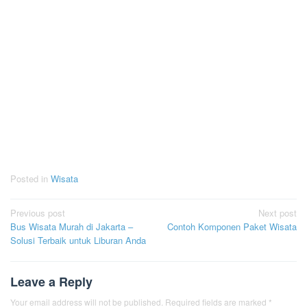
Posted in
Wisata
Post
Previous post
Next post
Bus Wisata Murah di Jakarta –
Contoh Komponen Paket Wisata
navigation
Solusi Terbaik untuk Liburan Anda
Leave a Reply
Your email address will not be published.
Required fields are marked
*