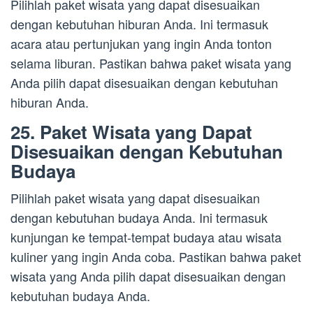
Pilihlah paket wisata yang dapat disesuaikan
dengan kebutuhan hiburan Anda. Ini termasuk
acara atau pertunjukan yang ingin Anda tonton
selama liburan. Pastikan bahwa paket wisata yang
Anda pilih dapat disesuaikan dengan kebutuhan
hiburan Anda.
25. Paket Wisata yang Dapat
Disesuaikan dengan Kebutuhan
Budaya
Pilihlah paket wisata yang dapat disesuaikan
dengan kebutuhan budaya Anda. Ini termasuk
kunjungan ke tempat-tempat budaya atau wisata
kuliner yang ingin Anda coba. Pastikan bahwa paket
wisata yang Anda pilih dapat disesuaikan dengan
kebutuhan budaya Anda.