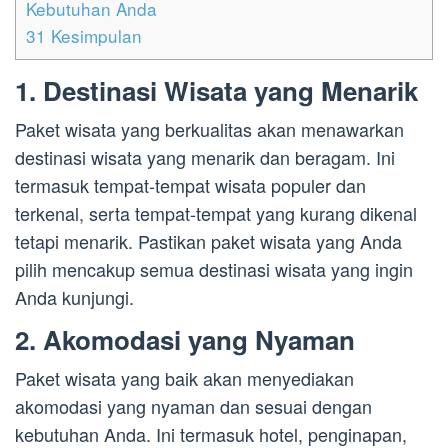
Kebutuhan Anda
31
Kesimpulan
1. Destinasi Wisata yang Menarik
Paket wisata yang berkualitas akan menawarkan
destinasi wisata yang menarik dan beragam. Ini
termasuk tempat-tempat wisata populer dan
terkenal, serta tempat-tempat yang kurang dikenal
tetapi menarik. Pastikan paket wisata yang Anda
pilih mencakup semua destinasi wisata yang ingin
Anda kunjungi.
2. Akomodasi yang Nyaman
Paket wisata yang baik akan menyediakan
akomodasi yang nyaman dan sesuai dengan
kebutuhan Anda. Ini termasuk hotel, penginapan,