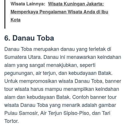
Wisata Lainnya:
Wisata Kuningan Jakarta:
Memperkaya Pengalaman Wisata Anda di Ibu
Kota
6. Danau Toba
Danau Toba merupakan danau yang terletak di
Sumatera Utara. Danau ini menawarkan keindahan
alam yang sangat menakjubkan, seperti
pegunungan, air terjun, dan kebudayaan Batak.
Untuk mempromosikan wisata Danau Toba, banner
tour wisata harus mampu menampilkan keindahan
alam dan kebudayaan Batak. Contoh banner tour
wisata Danau Toba yang menarik adalah gambar
Pulau Samosir, Air Terjun Sipiso-Piso, dan Tari
Tortor.