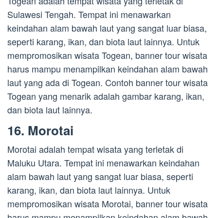
Togean adalah tempat wisata yang terletak di
Sulawesi Tengah. Tempat ini menawarkan
keindahan alam bawah laut yang sangat luar biasa,
seperti karang, ikan, dan biota laut lainnya. Untuk
mempromosikan wisata Togean, banner tour wisata
harus mampu menampilkan keindahan alam bawah
laut yang ada di Togean. Contoh banner tour wisata
Togean yang menarik adalah gambar karang, ikan,
dan biota laut lainnya.
16. Morotai
Morotai adalah tempat wisata yang terletak di
Maluku Utara. Tempat ini menawarkan keindahan
alam bawah laut yang sangat luar biasa, seperti
karang, ikan, dan biota laut lainnya. Untuk
mempromosikan wisata Morotai, banner tour wisata
harus mampu menampilkan keindahan alam bawah