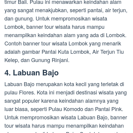
timur Bali. Pulau ini menawarkan keindahan alam
yang sangat menakjubkan, seperti pantai, air terjun,
dan gunung. Untuk mempromosikan wisata
Lombok, banner tour wisata harus mampu
menampilkan keindahan alam yang ada di Lombok.
Contoh banner tour wisata Lombok yang menarik
adalah gambar Pantai Kuta Lombok, Air Terjun Tiu
Kelep, dan Gunung Rinjani.
4. Labuan Bajo
Labuan Bajo merupakan kota kecil yang terletak di
pulau Flores. Kota ini menjadi destinasi wisata yang
sangat populer karena keindahan alamnya yang
luar biasa, seperti Pulau Komodo dan Pantai Pink.
Untuk mempromosikan wisata Labuan Bajo, banner
tour wisata harus mampu menampilkan keindahan