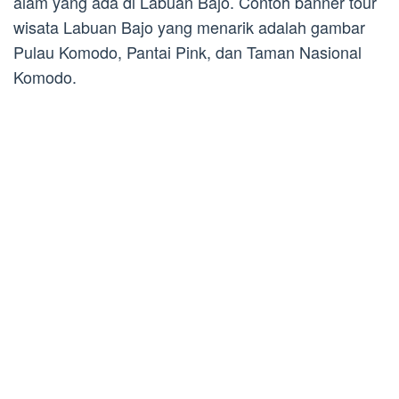
alam yang ada di Labuan Bajo. Contoh banner tour
wisata Labuan Bajo yang menarik adalah gambar
Pulau Komodo, Pantai Pink, dan Taman Nasional
Komodo.