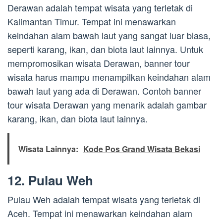
Derawan adalah tempat wisata yang terletak di
Kalimantan Timur. Tempat ini menawarkan
keindahan alam bawah laut yang sangat luar biasa,
seperti karang, ikan, dan biota laut lainnya. Untuk
mempromosikan wisata Derawan, banner tour
wisata harus mampu menampilkan keindahan alam
bawah laut yang ada di Derawan. Contoh banner
tour wisata Derawan yang menarik adalah gambar
karang, ikan, dan biota laut lainnya.
Wisata Lainnya:
Kode Pos Grand Wisata Bekasi
12. Pulau Weh
Pulau Weh adalah tempat wisata yang terletak di
Aceh. Tempat ini menawarkan keindahan alam