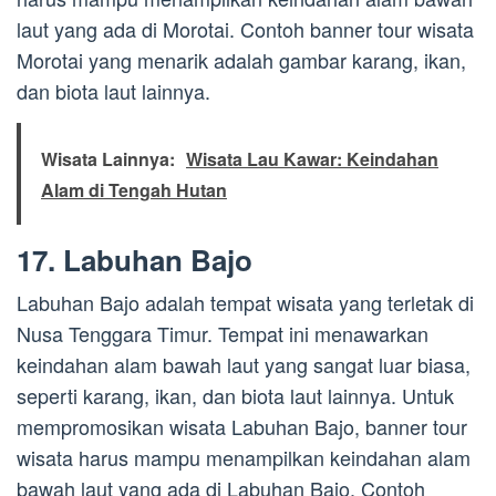
laut yang ada di Morotai. Contoh banner tour wisata
Morotai yang menarik adalah gambar karang, ikan,
dan biota laut lainnya.
Wisata Lainnya:
Wisata Lau Kawar: Keindahan
Alam di Tengah Hutan
17. Labuhan Bajo
Labuhan Bajo adalah tempat wisata yang terletak di
Nusa Tenggara Timur. Tempat ini menawarkan
keindahan alam bawah laut yang sangat luar biasa,
seperti karang, ikan, dan biota laut lainnya. Untuk
mempromosikan wisata Labuhan Bajo, banner tour
wisata harus mampu menampilkan keindahan alam
bawah laut yang ada di Labuhan Bajo. Contoh