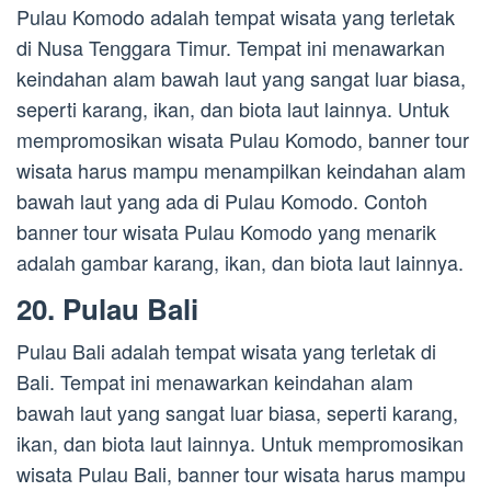
Pulau Komodo adalah tempat wisata yang terletak
di Nusa Tenggara Timur. Tempat ini menawarkan
keindahan alam bawah laut yang sangat luar biasa,
seperti karang, ikan, dan biota laut lainnya. Untuk
mempromosikan wisata Pulau Komodo, banner tour
wisata harus mampu menampilkan keindahan alam
bawah laut yang ada di Pulau Komodo. Contoh
banner tour wisata Pulau Komodo yang menarik
adalah gambar karang, ikan, dan biota laut lainnya.
20. Pulau Bali
Pulau Bali adalah tempat wisata yang terletak di
Bali. Tempat ini menawarkan keindahan alam
bawah laut yang sangat luar biasa, seperti karang,
ikan, dan biota laut lainnya. Untuk mempromosikan
wisata Pulau Bali, banner tour wisata harus mampu