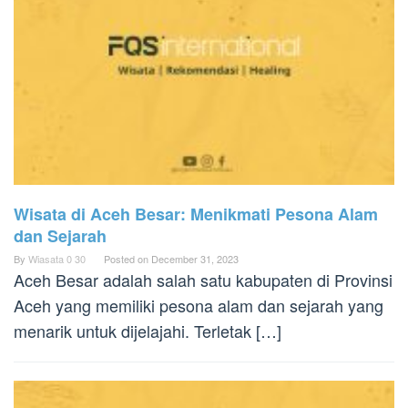
Wisata di Aceh Besar: Menikmati Pesona Alam
dan Sejarah
By
Wiasata 0 30
Posted on
December 31, 2023
Aceh Besar adalah salah satu kabupaten di Provinsi
Aceh yang memiliki pesona alam dan sejarah yang
menarik untuk dijelajahi. Terletak […]