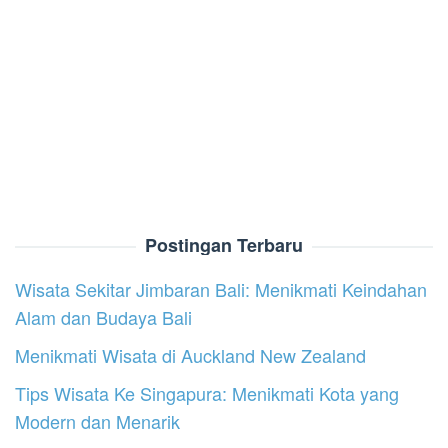
Postingan Terbaru
Wisata Sekitar Jimbaran Bali: Menikmati Keindahan
Alam dan Budaya Bali
Menikmati Wisata di Auckland New Zealand
Tips Wisata Ke Singapura: Menikmati Kota yang
Modern dan Menarik