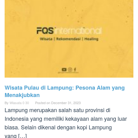
Wisata Pulau di Lampung: Pesona Alam yang
Menakjubkan
By
Wiasata 0 30
Posted on
December 31, 2023
Lampung merupakan salah satu provinsi di
Indonesia yang memiliki kekayaan alam yang luar
biasa. Selain dikenal dengan kopi Lampung
yang […]