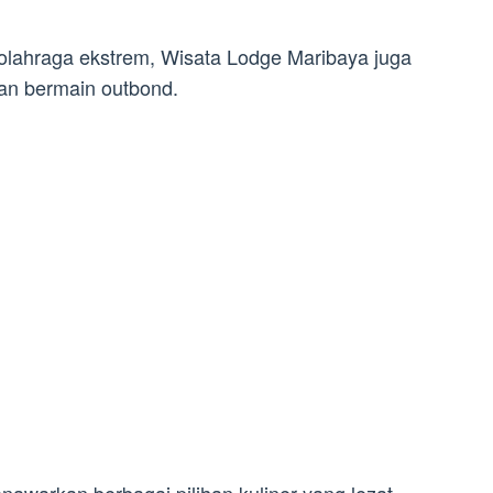
lahraga ekstrem, Wisata Lodge Maribaya juga
an bermain outbond.