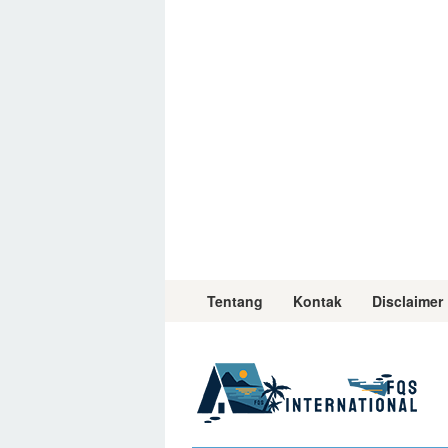
Skip
to
content
Tentang
Kontak
Disclaimer