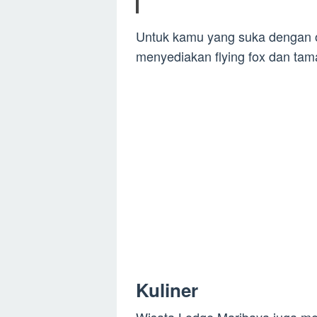
Untuk kamu yang suka dengan o
menyediakan flying fox dan tam
Kuliner