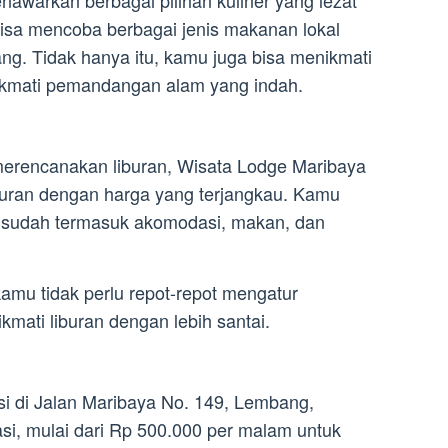
awarkan berbagai pilihan kuliner yang lezat
sa mencoba berbagai jenis makanan lokal
dang. Tidak hanya itu, kamu juga bisa menikmati
nikmati pemandangan alam yang indah.
rencanakan liburan, Wisata Lodge Maribaya
buran dengan harga yang terjangkau. Kamu
ng sudah termasuk akomodasi, makan, dan
kamu tidak perlu repot-repot mengatur
mati liburan dengan lebih santai.
i di Jalan Maribaya No. 149, Lembang,
i, mulai dari Rp 500.000 per malam untuk