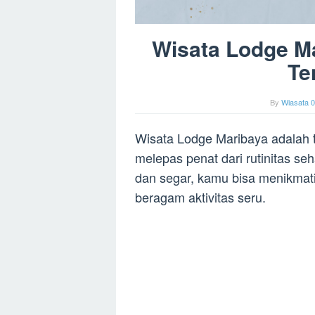
Wisata Lodge Ma
Te
By
Wiasata 0
Wisata Lodge Maribaya adalah 
melepas penat dari rutinitas seh
dan segar, kamu bisa menikmat
beragam aktivitas seru.