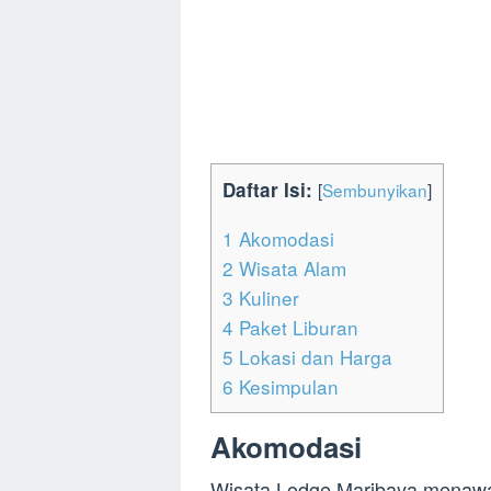
Daftar Isi:
[
Sembunyikan
]
1
Akomodasi
2
Wisata Alam
3
Kuliner
4
Paket Liburan
5
Lokasi dan Harga
6
Kesimpulan
Akomodasi
Wisata Lodge Maribaya menawar